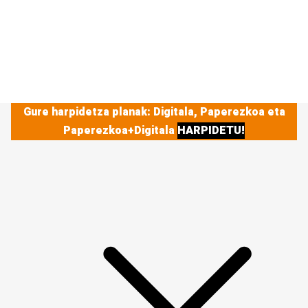
Gure harpidetza planak: Digitala, Paperezkoa eta
Paperezkoa+Digitala
HARPIDETU!