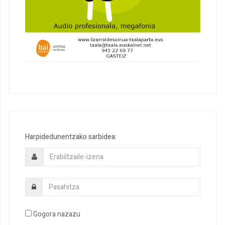
Harpidedunentzako sarbidea:
Gogora nazazu