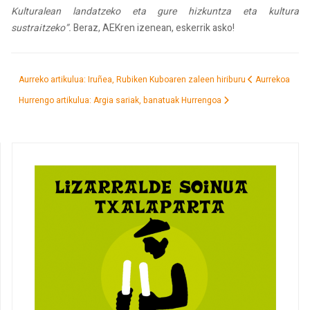
Kulturalean landatzeko eta gure hizkuntza eta kultura
sustraitzeko”.
Beraz, AEKren izenean, eskerrik asko!
Aurreko artikulua: Iruñea, Rubiken Kuboaren zaleen hiriburu
Aurrekoa
Hurrengo artikulua: Argia sariak, banatuak
Hurrengoa