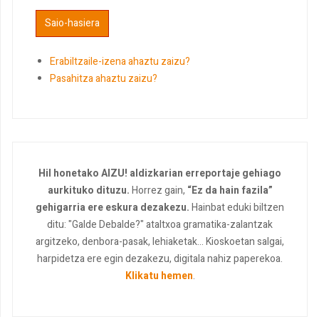
Erabiltzaile-izena ahaztu zaizu?
Pasahitza ahaztu zaizu?
Hil honetako AIZU! aldizkarian erreportaje gehiago
aurkituko dituzu.
Horrez gain,
“Ez da hain fazila”
gehigarria ere eskura dezakezu.
Hainbat eduki biltzen
ditu: "Galde Debalde?" ataltxoa gramatika-zalantzak
argitzeko, denbora-pasak, lehiaketak... Kioskoetan salgai,
harpidetza ere egin dezakezu, digitala nahiz paperekoa.
Klikatu hemen
.