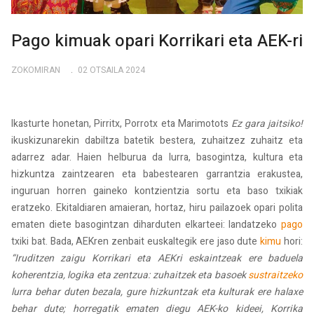
Pago kimuak opari Korrikari eta AEK-ri
ZOKOMIRAN
02 OTSAILA 2024
Ikasturte honetan, Pirritx, Porrotx eta Marimotots
Ez gara jaitsiko!
ikuskizunarekin dabiltza batetik bestera, zuhaitzez zuhaitz eta
adarrez adar. Haien helburua da lurra, basogintza, kultura eta
hizkuntza zaintzearen eta babestearen garrantzia erakustea,
inguruan horren gaineko kontzientzia sortu eta baso txikiak
eratzeko. Ekitaldiaren amaieran, hortaz, hiru pailazoek opari polita
ematen diete basogintzan diharduten elkarteei: landatzeko
pago
txiki bat. Bada, AEKren zenbait euskaltegik ere jaso dute
kimu
hori:
“Iruditzen zaigu Korrikari eta AEKri eskaintzeak ere baduela
koherentzia, logika eta zentzua: zuhaitzek eta basoek
sustraitzeko
lurra behar duten bezala, gure hizkuntzak eta kulturak ere halaxe
behar dute; horregatik ematen diegu AEK-ko kideei, Korrika