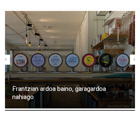
Frantzian ardoa baino, garagardoa
nahiago