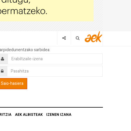
arpidedunentzako sarbidea:
RITZIA
AEK ALBISTEAK
IZENEN IZANA