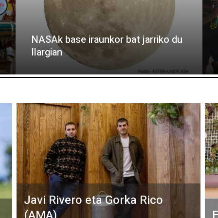
NASAk base iraunkor bat jarriko du
Ilargian
Javi Rivero eta Gorka Rico
(AMA)
E