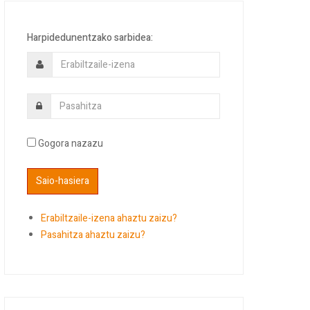
Harpidedunentzako sarbidea:
Gogora nazazu
Erabiltzaile-izena ahaztu zaizu?
Pasahitza ahaztu zaizu?