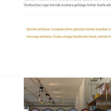
Hezkuntza Lege berriak euskara gehiago behar duela adi
Aurreko artikulua: Europako lehen gatazka handia Guardian 
Hurrengo artikulua: Esako urtegia handitzeko lanak, etenda
H