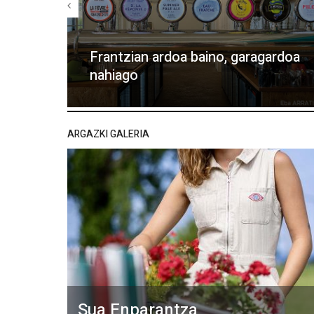
Frantzian ardoa baino, garagardoa
nahiago
ARGAZKI GALERIA
Sua Enparantza