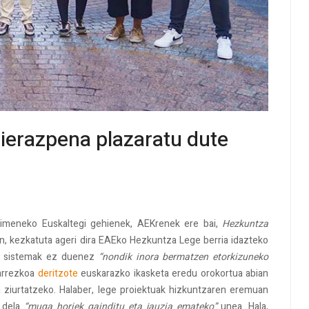
dierazpena plazaratu dute
kimeneko Euskaltegi gehienek, AEKrenek ere bai,
Hezkuntza
n, kezkatuta ageri dira EAEko Hezkuntza Lege berria idazteko
en sistemak ez duenez
“nondik inora bermatzen etorkizuneko
arrezkoa
deritzote
euskarazko ikasketa eredu orokortua abian
ia ziurtatzeko. Halaber, lege proiektuak hizkuntzaren eremuan
n dela
“muga horiek gainditu eta jauzia emateko”
unea. Hala,