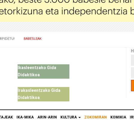
RPIDETU!
BABESLEAK
H
Ikasleentzako Gida
Didaktikoa
Irakasleentzako Gida
Didaktikoa
TAJEAK
IKA-MIKA
ARIN-ARIN
KULTURA
ZOKOMIRAN
KOMIKIA
IR