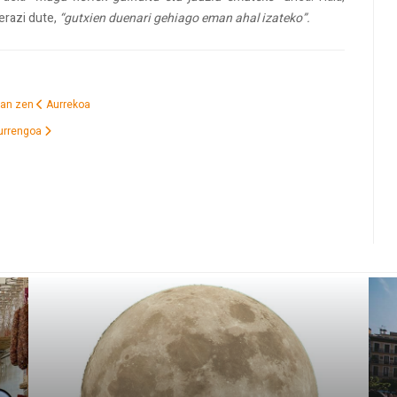
erazi dute,
“gutxien duenari gehiago eman ahal izateko”.
izan zen
Aurrekoa
urrengoa