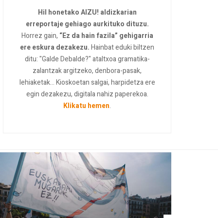
Hil honetako AIZU! aldizkarian
erreportaje gehiago aurkituko dituzu.
Horrez gain,
“Ez da hain fazila” gehigarria
ere eskura dezakezu.
Hainbat eduki biltzen
ditu: "Galde Debalde?" ataltxoa gramatika-
zalantzak argitzeko, denbora-pasak,
lehiaketak... Kioskoetan salgai, harpidetza ere
egin dezakezu, digitala nahiz paperekoa.
Klikatu hemen
.