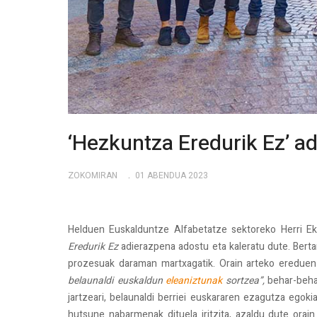
‘Hezkuntza Eredurik Ez’ a
ZOKOMIRAN
01 ABENDUA 2023
Helduen Euskalduntze Alfabetatze sektoreko Herri E
Eredurik Ez
adierazpena adostu eta kaleratu dute. Berta
prozesuak daraman martxagatik. Orain arteko eredu
belaunaldi euskaldun
eleaniztunak
sortzea”,
behar-beh
jartzeari, belaunaldi berriei euskararen ezagutza egok
hutsune nabarmenak dituela iritzita, azaldu dute orai