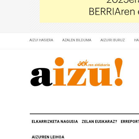
AIZU! HASIERA
AZALEN BILDUMA
AIZU!RI BURUZ
HA
ELKARRIZKETA NAGUSIA
ZELAN EUSKARAZ?
ERREPOR
AIZU!REN LEIHOA