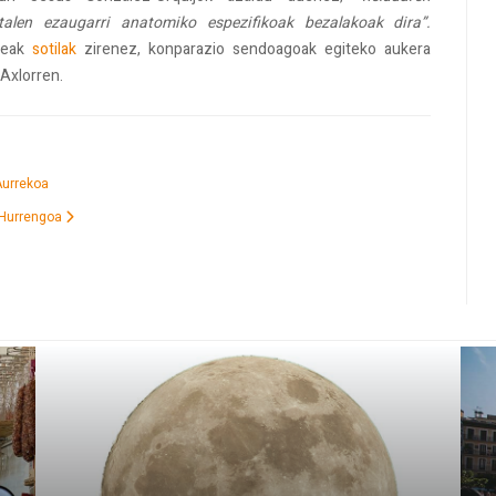
talen ezaugarri anatomiko espezifikoak bezalakoak dira”.
ldeak
sotilak
zirenez, konparazio sendoagoak egiteko aukera
Axlorren.
Aurrekoa
Hurrengoa