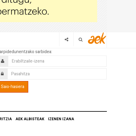
arpidedunentzako sarbidea:
RITZIA
AEK ALBISTEAK
IZENEN IZANA