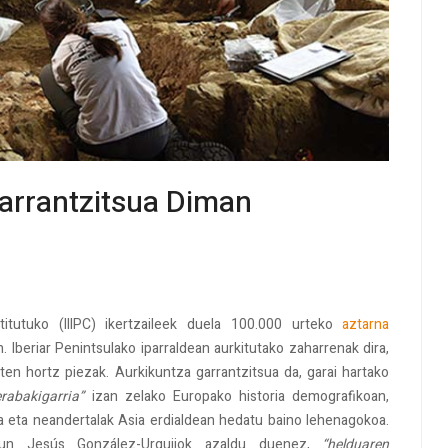
arrantzitsua Diman
stitutuko (IIIPC) ikertzaileek duela 100.000 urteko
aztarna
 Iberiar Penintsulako iparraldean aurkitutako zaharrenak dira,
ten hortz piezak. Aurkikuntza garrantzitsua da, garai hartako
rabakigarria”
izan zelako Europako historia demografikoan,
 eta neandertalak Asia erdialdean hedatu baino lehenagokoa.
radun Jesús González-Urquijok azaldu duenez,
“helduaren