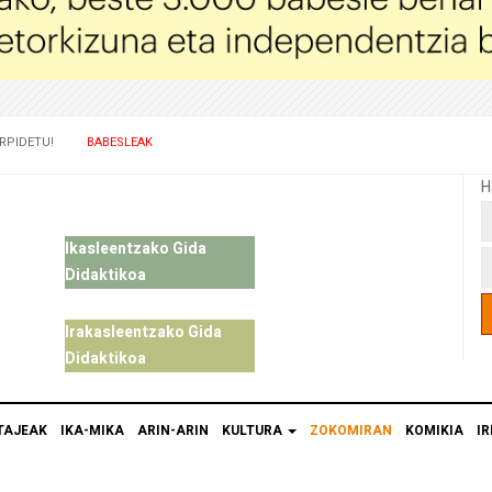
RPIDETU!
BABESLEAK
H
Ikasleentzako Gida
Didaktikoa
Irakasleentzako Gida
Didaktikoa
TAJEAK
IKA-MIKA
ARIN-ARIN
KULTURA
ZOKOMIRAN
KOMIKIA
IR