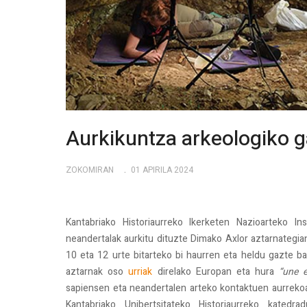
Aurkikuntza arkeologiko g
ZOKOMIRAN
01 APIRILA 2024
Kantabriako Historiaurreko Ikerketen Nazioarteko In
neandertalak aurkitu dituzte Dimako Axlor aztarnategian.
10 eta 12 urte bitarteko bi haurren eta heldu gazte ba
aztarnak oso
urriak
direlako Europan eta hura
“une e
sapiensen eta neandertalen arteko kontaktuen aurrekoa
Kantabriako Unibertsitateko Historiaurreko kated