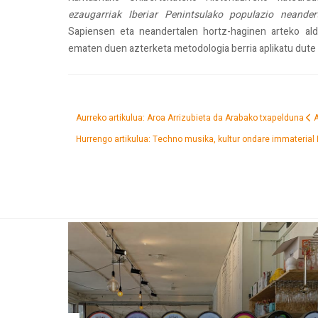
ezaugarriak Iberiar Penintsulako populazio neander
Sapiensen eta neandertalen hortz-haginen arteko a
ematen duen azterketa metodologia berria aplikatu dute 
Aurreko artikulua: Aroa Arrizubieta da Arabako txapelduna
Hurrengo artikulua: Techno musika, kultur ondare immaterial