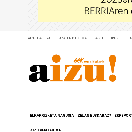
AIZU! HASIERA
AZALEN BILDUMA
AIZU!RI BURUZ
HA
ELKARRIZKETA NAGUSIA
ZELAN EUSKARAZ?
ERREPOR
AIZU!REN LEIHOA