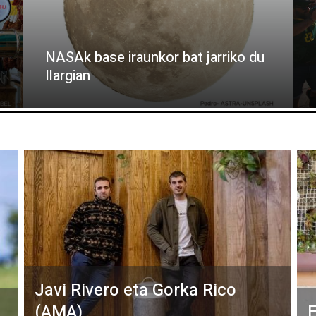
NASAk base iraunkor bat jarriko du
Ilargian
Javi Rivero eta Gorka Rico
(AMA)
E