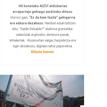
Hil honetako AIZU! aldizkarian
erreportaje gehiago aurkituko dituzu.
Horrez gain,
“Ez da hain fazila” gehigarria
ere eskura dezakezu.
Hainbat eduki biltzen
ditu: "Galde Debalde?" ataltxoa gramatika-
zalantzak argitzeko, denbora-pasak,
lehiaketak... Kioskoetan salgai, harpidetza ere
egin dezakezu, digitala nahiz paperekoa.
Klikatu hemen
.