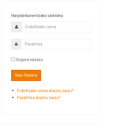
Harpidedunentzako sarbidea:
Gogora nazazu
Erabiltzaile-izena ahaztu zaizu?
Pasahitza ahaztu zaizu?