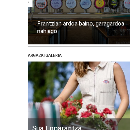
Frantzian ardoa baino, garagardoa
nahiago
ARGAZKI GALERIA
Sua Enparantza