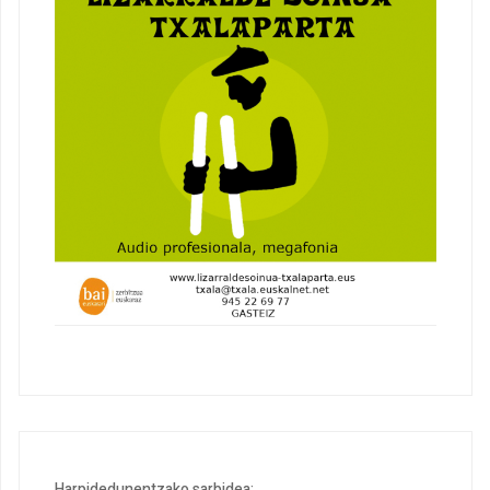
Harpidedunentzako sarbidea: