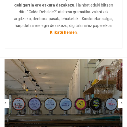
gehigarria ere eskura dezakezu.
Hainbat eduki biltzen
ditu: "Galde Debalde?" ataltxoa gramatika-zalantzak
argitzeko, denbora-pasak, lehiaketak... Kioskoetan salgai,
harpidetza ere egin dezakezu, digitala nahiz paperekoa.
Klikatu hemen
.