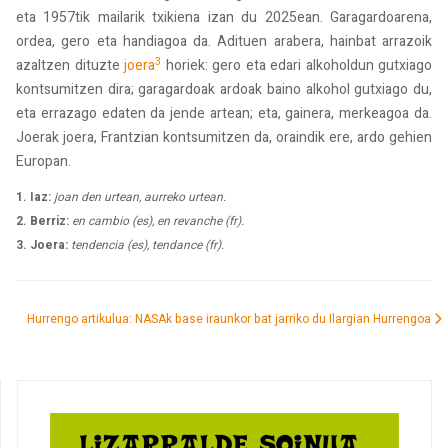
eta 1957tik mailarik txikiena izan du 2025ean. Garagardoarena,
ordea, gero eta handiagoa da. Adituen arabera, hainbat arrazoik
3
azaltzen dituzte
joera
horiek: gero eta edari alkoholdun gutxiago
kontsumitzen dira; garagardoak ardoak baino alkohol gutxiago du,
eta errazago edaten da jende artean; eta, gainera, merkeagoa da.
Joerak joera, Frantzian kontsumitzen da, oraindik ere, ardo gehien
Europan.
1. Iaz:
joan den urtean, aurreko urtean.
2. Berriz:
en cambio (es), en revanche (fr).
3. Joera:
tendencia (es), tendance (fr).
Hurrengo artikulua: NASAk base iraunkor bat jarriko du Ilargian
Hurrengoa