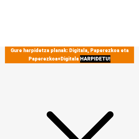
Gure harpidetza planak: Digitala, Paperezkoa eta
Paperezkoa+Digitala
HARPIDETU!