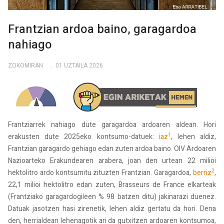
Frantzian ardoa baino, garagardoa
nahiago
ZOKOMIRAN
01 UZTAILA 2026
Frantziarrek nahiago dute garagardoa ardoaren aldean. Hori
1
erakusten dute 2025eko kontsumo-datuek:
iaz
, lehen aldiz,
Frantzian garagardo gehiago edan zuten ardoa baino. OIV Ardoaren
Nazioarteko Erakundearen arabera, joan den urtean 22 milioi
2
hektolitro ardo kontsumitu zituzten Frantzian. Garagardoa,
berriz
,
22,1 milioi hektolitro edan zuten, Brasseurs de France elkarteak
(Frantziako garagardogileen % 98 batzen ditu) jakinarazi duenez.
Datuak jasotzen hasi zirenetik, lehen aldiz gertatu da hori. Dena
den, herrialdean lehenagotik ari da gutxitzen ardoaren kontsumoa,