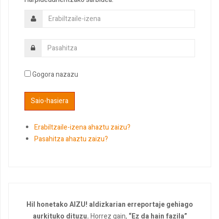
Gogora nazazu
Erabiltzaile-izena ahaztu zaizu?
Pasahitza ahaztu zaizu?
Hil honetako AIZU! aldizkarian erreportaje gehiago
aurkituko dituzu.
Horrez gain,
“Ez da hain fazila”