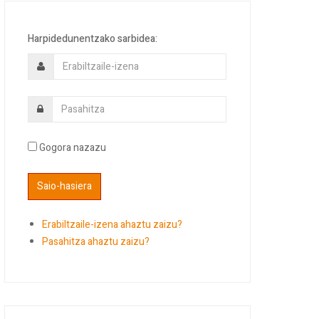
Harpidedunentzako sarbidea:
Gogora nazazu
Erabiltzaile-izena ahaztu zaizu?
Pasahitza ahaztu zaizu?