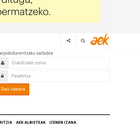
arpidedunentzako sarbidea:
RITZIA
AEK ALBISTEAK
IZENEN IZANA