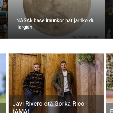
NASAk base iraunkor bat jarriko du
Ilargian
Javi Rivero eta Gorka Rico
(AMA)
E