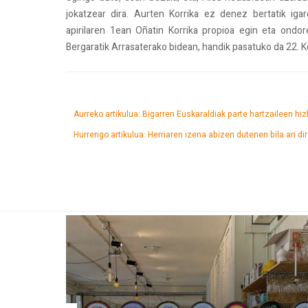
jokatzear dira. Aurten Korrika ez denez bertatik i
apirilaren 1ean Oñatin Korrika propioa egin eta ondore
Bergaratik Arrasaterako bidean, handik pasatuko da 22. Ko
Aurreko artikulua: Bigarren Euskaraldiak parte hartzaileen hiz
Hurrengo artikulua: Herriaren izena abizen dutenen bila ari di