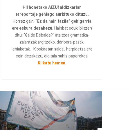
Hil honetako AIZU! aldizkarian
erreportaje gehiago aurkituko dituzu.
Horrez gain,
“Ez da hain fazila” gehigarria
ere eskura dezakezu.
Hainbat eduki biltzen
ditu: "Galde Debalde?" ataltxoa gramatika-
zalantzak argitzeko, denbora-pasak,
lehiaketak... Kioskoetan salgai, harpidetza ere
egin dezakezu, digitala nahiz paperekoa.
Klikatu hemen
.