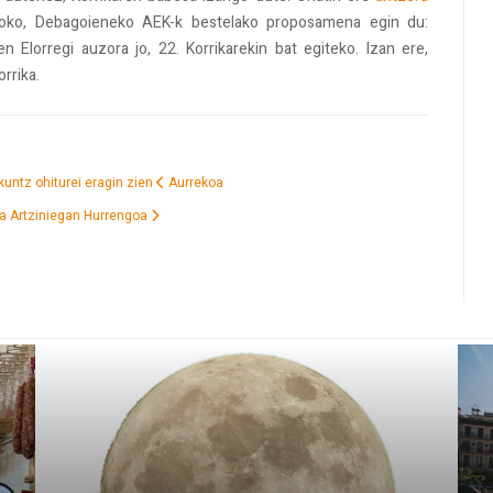
garoko, Debagoieneko AEK-k bestelako proposamena egin du:
n Elorregi auzora jo, 22. Korrikarekin bat egiteko. Izan ere,
rrika.
kuntz ohiturei eragin zien
Aurrekoa
ra Artziniegan
Hurrengoa