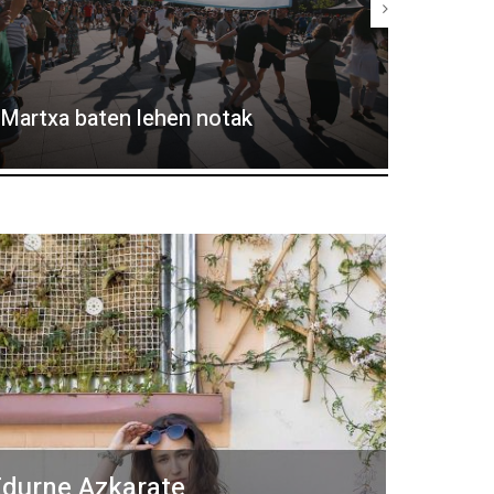
Eguzki-
Martxa baten lehen notak
Elhuyar
durne Azkarate