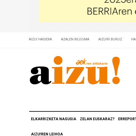
AIZU! HASIERA
AZALEN BILDUMA
AIZU!RI BURUZ
HA
ELKARRIZKETA NAGUSIA
ZELAN EUSKARAZ?
ERREPOR
AIZU!REN LEIHOA