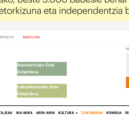
RPIDETU!
BABESLEAK
H
Ikasleentzako Gida
Didaktikoa
Irakasleentzako Gida
Didaktikoa
TAJEAK
IKA-MIKA
ARIN-ARIN
KULTURA
ZOKOMIRAN
KOMIKIA
IR