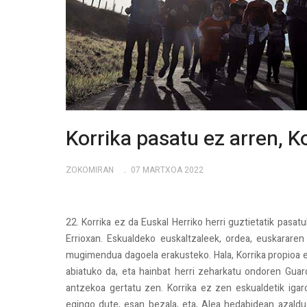
Korrika pasatu ez arren, Ko
ZOKOMIRAN
07 MARTXOA 2022
22. Korrika ez da Euskal Herriko herri guztietatik pasa
Errioxan. Eskualdeko euskaltzaleek, ordea, euskararen
mugimendua dagoela erakusteko. Hala, Korrika propioa eg
abiatuko da, eta hainbat herri zeharkatu ondoren Guard
antzekoa gertatu zen. Korrika ez zen eskualdetik igar
egingo dute, esan bezala, eta, Alea hedabidean azald