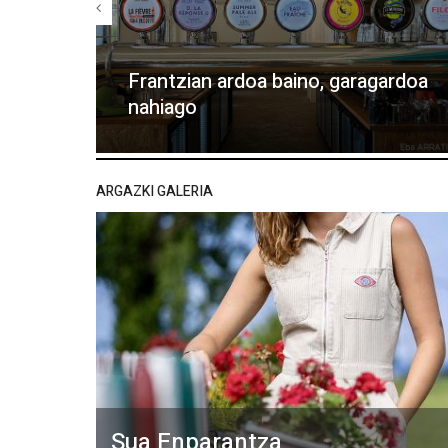
Frantzian ardoa baino, garagardoa
nahiago
ARGAZKI GALERIA
Sua Enparantza