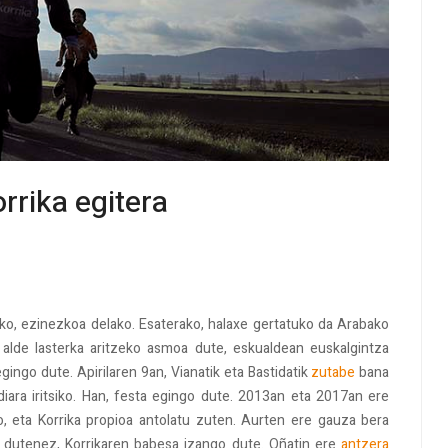
rrika egitera
tuko, ezinezkoa delako. Esaterako, halaxe gertatuko da Arabako
 alde lasterka aritzeko asmoa dute, eskualdean euskalgintza
ingo dute. Apirilaren 9an, Vianatik eta Bastidatik
zutabe
bana
iara iritsiko. Han, festa egingo dute. 2013an eta 2017an ere
o, eta Korrika propioa antolatu zuten. Aurten ere gauza bera
u dutenez, Korrikaren babesa izango dute. Oñatin ere
antzera