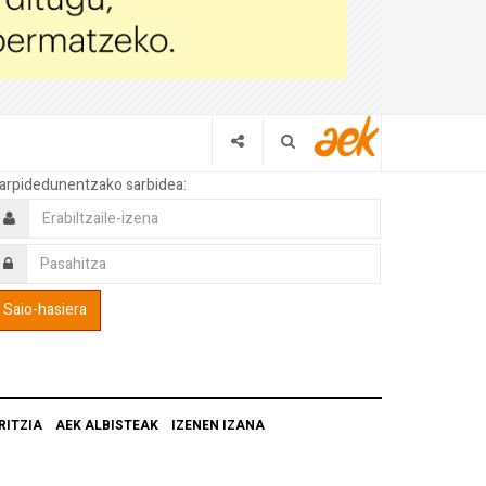
arpidedunentzako sarbidea:
RITZIA
AEK ALBISTEAK
IZENEN IZANA