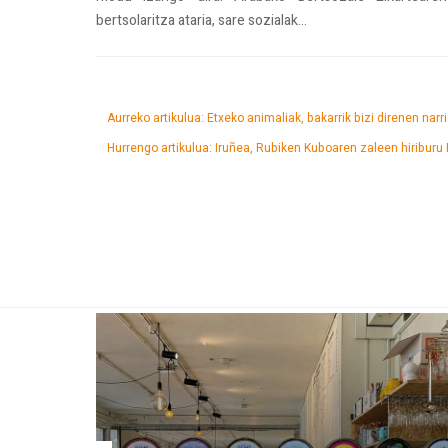
bertsolaritza ataria, sare sozialak...
Aurreko artikulua: Etxeko animaliak, bakarrik bizi direnen nar
Hurrengo artikulua: Iruñea, Rubiken Kuboaren zaleen hiriburu