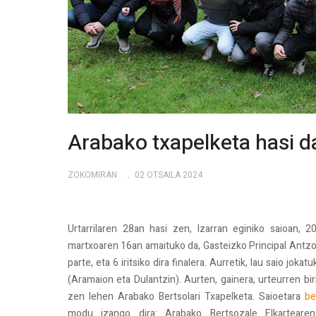
Arabako txapelketa hasi d
ZOKOMIRAN
02 OTSAILA 2024
Urtarrilaren 28an hasi zen, Izarran eginiko saioan, 2
martxoaren 16an amaituko da, Gasteizko Principal Antzoki
parte, eta 6 iritsiko dira finalera. Aurretik, lau saio jokat
(Aramaion eta Dulantzin). Aurten, gainera, urteurren bir
zen lehen Arabako Bertsolari Txapelketa. Saioetara
be
modu izango dira: Arabako Bertsozale Elkartear