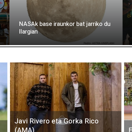
NASAk base iraunkor bat jarriko du
Ilargian
Javi Rivero eta Gorka Rico
(AMA)
E