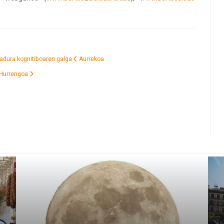
riadura kognitiboaren galga
Aurrekoa
Hurrengoa