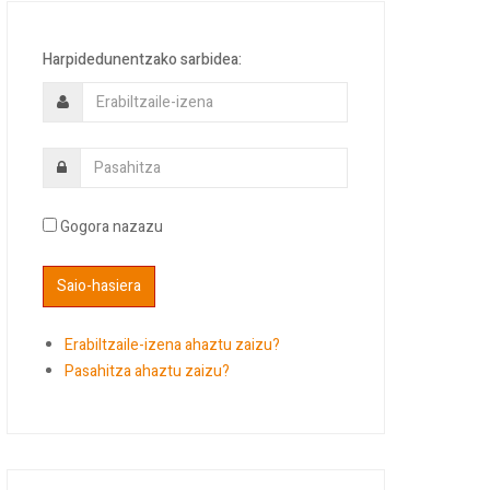
Harpidedunentzako sarbidea:
Gogora nazazu
Erabiltzaile-izena ahaztu zaizu?
Pasahitza ahaztu zaizu?