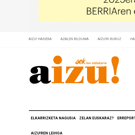
AIZU! HASIERA
AZALEN BILDUMA
AIZU!RI BURUZ
HA
ELKARRIZKETA NAGUSIA
ZELAN EUSKARAZ?
ERREPOR
AIZU!REN LEIHOA