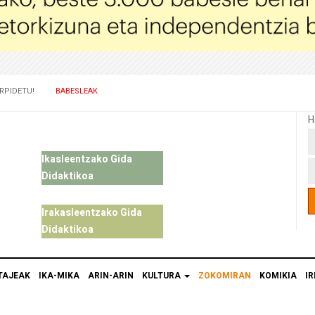
RPIDETU!
BABESLEAK
H
Ikasleentzako Gida
Didaktikoa
Irakasleentzako Gida
Didaktikoa
TAJEAK
IKA-MIKA
ARIN-ARIN
KULTURA
ZOKOMIRAN
KOMIKIA
IR