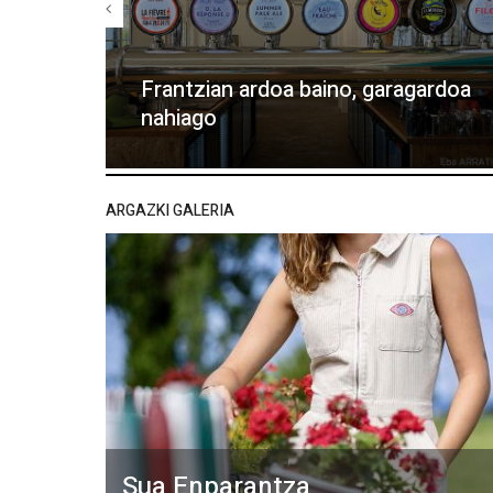
Frantzian ardoa baino, garagardoa
nahiago
ARGAZKI GALERIA
Sua Enparantza