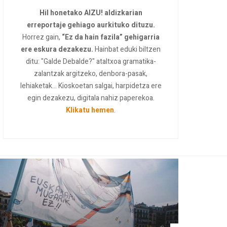
Hil honetako AIZU! aldizkarian
erreportaje gehiago aurkituko dituzu.
Horrez gain,
“Ez da hain fazila” gehigarria
ere eskura dezakezu.
Hainbat eduki biltzen
ditu: "Galde Debalde?" ataltxoa gramatika-
zalantzak argitzeko, denbora-pasak,
lehiaketak... Kioskoetan salgai, harpidetza ere
egin dezakezu, digitala nahiz paperekoa.
Klikatu hemen
.