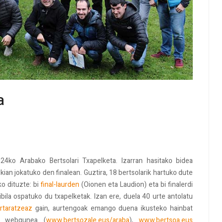
a
024ko Arabako Bertsolari Txapelketa. Izarran hasitako bidea
an jokatuko den finalean. Guztira, 18 bertsolarik hartuko dute
uko dituzte: bi
final-laurden
(Oionen eta Laudion) eta bi finalerdi
ibila ospatuko du txapelketak. Izan ere, duela 40 urte antolatu
rtaratzeaz
gain, aurtengoak emango duena ikusteko hainbat
en webgunea (
www.bertsozale.eus/araba
),
www.bertsoa.eus