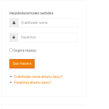
Harpidedunentzako sarbidea:
Gogora nazazu
Erabiltzaile-izena ahaztu zaizu?
Pasahitza ahaztu zaizu?