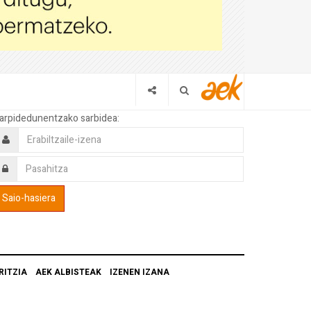
arpidedunentzako sarbidea:
RITZIA
AEK ALBISTEAK
IZENEN IZANA