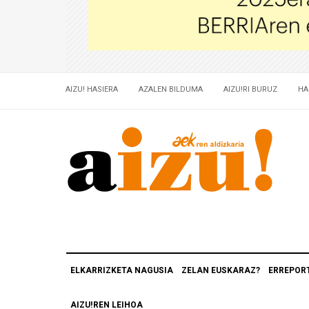
AIZU! HASIERA
AZALEN BILDUMA
AIZU!RI BURUZ
HA
ELKARRIZKETA NAGUSIA
ZELAN EUSKARAZ?
ERREPOR
AIZU!REN LEIHOA