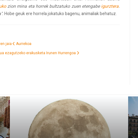
uko
zion mina eta horrek bultzatuko zuen etengabe
igurztera
.
".
Hobe geuk ere horrela jokatuko bagenu, animaliak behatuz.
ren jaia
Aurrekoa
rrua ezagutzeko erakusketa Irunen
Hurrengoa