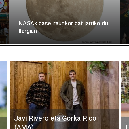
NASAk base iraunkor bat jarriko du
Ilargian
Javi Rivero eta Gorka Rico
(AMA)
E