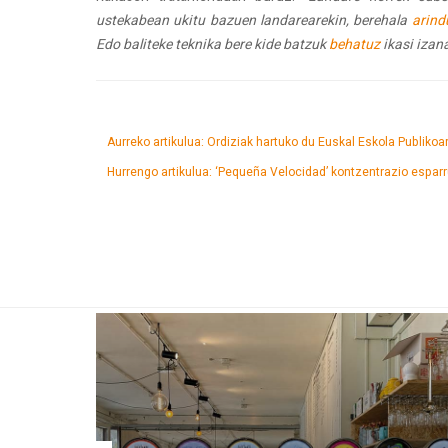
ustekabean ukitu bazuen landarearekin, berehala
arind
Edo baliteke teknika bere kide batzuk
behatuz
ikasi izana
Aurreko artikulua: Ordiziak hartuko du Euskal Eskola Publikoa
Hurrengo artikulua: ‘Pequeña Velocidad’ kontzentrazio espa