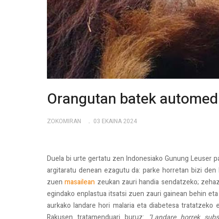
Orangutan batek automedi
ZOKOMIRAN
03 EKAINA 2024
Duela bi urte gertatu zen Indonesiako Gunung Leuser p
argitaratu denean ezagutu da: parke horretan bizi den
zuen
masailean
zeukan zauri handia sendatzeko; zehaz
egindako enplastua itsatsi zuen zauri gainean behin eta
aurkako landare hori malaria eta diabetesa tratatzeko 
Rakusen tratamenduari buruz:
"Landare horrek subs