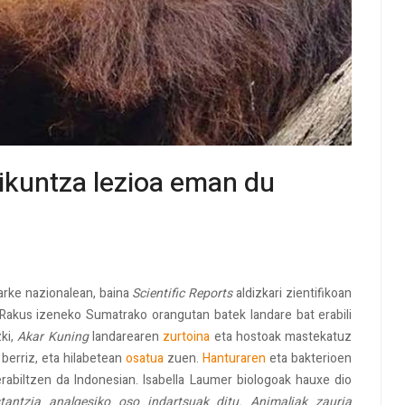
kuntza lezioa eman du
arke nazionalean, baina
Scientific Reports
aldizkari zientifikoan
 Rakus izeneko Sumatrako orangutan batek landare bat erabili
ki,
Akar Kuning
landarearen
zurtoina
eta hostoak mastekatuz
 berriz, eta hilabetean
osatua
zuen.
Hanturaren
eta bakterioen
erabiltzen da Indonesian. Isabella Laumer biologoak hauxe dio
tantzia analgesiko oso indartsuak ditu. Animaliak zauria