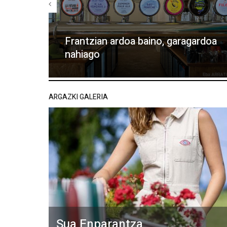
Frantzian ardoa baino, garagardoa
nahiago
ARGAZKI GALERIA
Sua Enparantza