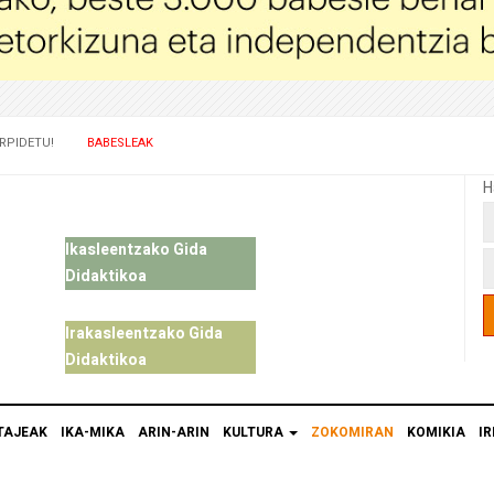
RPIDETU!
BABESLEAK
H
Ikasleentzako Gida
Didaktikoa
Irakasleentzako Gida
Didaktikoa
TAJEAK
IKA-MIKA
ARIN-ARIN
KULTURA
ZOKOMIRAN
KOMIKIA
IR