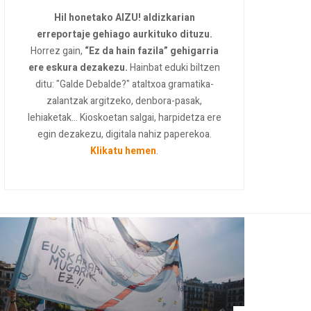
Hil honetako AIZU! aldizkarian
erreportaje gehiago aurkituko dituzu.
Horrez gain,
“Ez da hain fazila” gehigarria
ere eskura dezakezu.
Hainbat eduki biltzen
ditu: "Galde Debalde?" ataltxoa gramatika-
zalantzak argitzeko, denbora-pasak,
lehiaketak... Kioskoetan salgai, harpidetza ere
egin dezakezu, digitala nahiz paperekoa.
Klikatu hemen
.