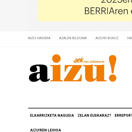
AIZU! HASIERA
AZALEN BILDUMA
AIZU!RI BURUZ
HA
ELKARRIZKETA NAGUSIA
ZELAN EUSKARAZ?
ERREPOR
AIZU!REN LEIHOA