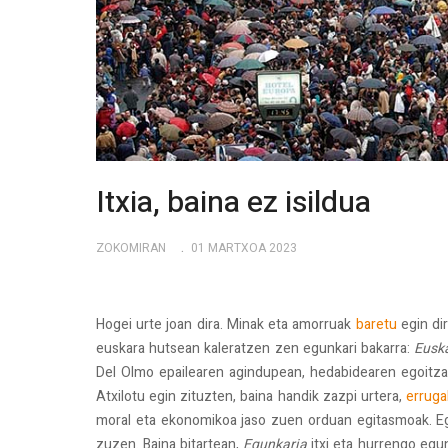
Itxia, baina ez isildua
ZOKOMIRAN
01 MARTXOA 2023
Hogei urte joan dira. Minak eta amorruak
baretu
egin dir
euskara hutsean kaleratzen zen egunkari bakarra:
Eusk
Del Olmo epailearen agindupean, hedabidearen egoitzan
Atxilotu egin zituzten, baina handik zazpi urtera,
errug
moral eta ekonomikoa jaso zuen orduan egitasmoak. Egu
zuzen. Baina bitartean,
Egunkaria
itxi eta hurrengo egu