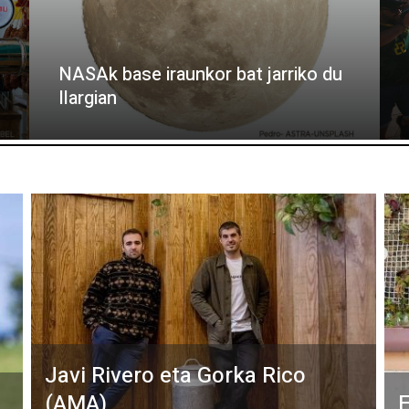
NASAk base iraunkor bat jarriko du
Ilargian
Javi Rivero eta Gorka Rico
(AMA)
E