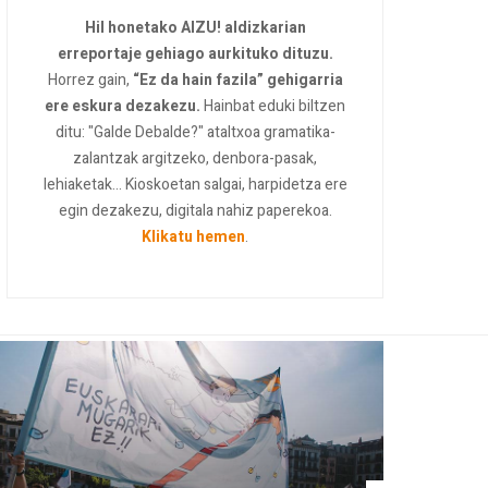
Hil honetako AIZU! aldizkarian
erreportaje gehiago aurkituko dituzu.
Horrez gain,
“Ez da hain fazila” gehigarria
ere eskura dezakezu.
Hainbat eduki biltzen
ditu: "Galde Debalde?" ataltxoa gramatika-
zalantzak argitzeko, denbora-pasak,
lehiaketak... Kioskoetan salgai, harpidetza ere
egin dezakezu, digitala nahiz paperekoa.
Klikatu hemen
.