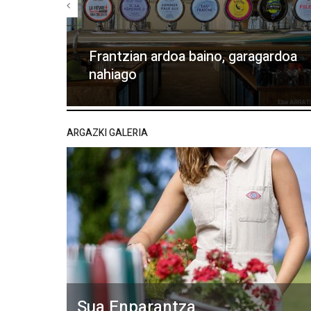
Frantzian ardoa baino, garagardoa
nahiago
ARGAZKI GALERIA
Sua Enparantza