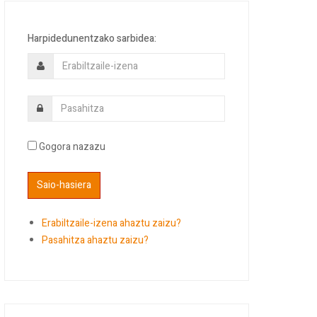
Harpidedunentzako sarbidea:
Gogora nazazu
Erabiltzaile-izena ahaztu zaizu?
Pasahitza ahaztu zaizu?