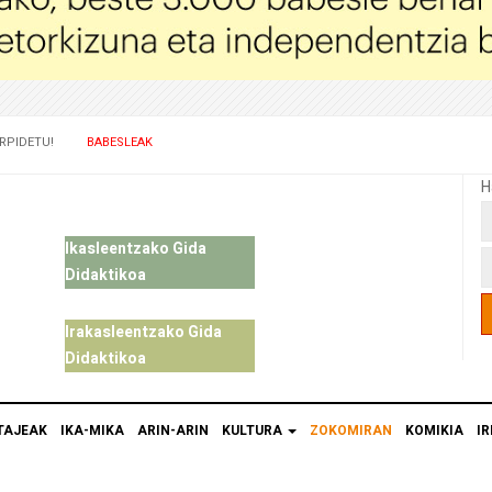
RPIDETU!
BABESLEAK
H
Ikasleentzako Gida
Didaktikoa
Irakasleentzako Gida
Didaktikoa
TAJEAK
IKA-MIKA
ARIN-ARIN
KULTURA
ZOKOMIRAN
KOMIKIA
IR