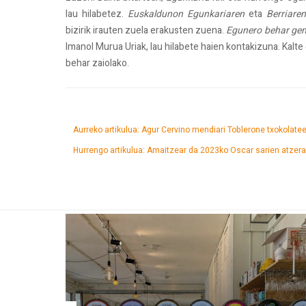
lau hilabetez.
Euskaldunon Egunkariaren
eta
Berriaren
bizirik irauten zuela erakusten zuena.
Egunero behar ge
Imanol Murua Uriak, lau hilabete haien kontakizuna. Kalte
behar zaiolako.
Aurreko artikulua: Agur Cervino mendiari Toblerone txokolate
Hurrengo artikulua: Amaitzear da 2023ko Oscar sarien atzer