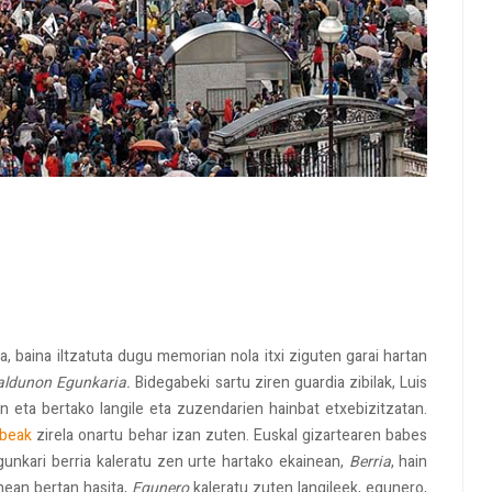
a, baina iltzatuta dugu memorian nola itxi ziguten garai hartan
aldunon Egunkaria.
Bidegabeki sartu ziren guardia zibilak, Luis
 eta bertako langile eta zuzendarien hainbat etxebizitzatan.
abeak
zirela onartu behar izan zuten. Euskal gizartearen babes
nkari berria kaleratu zen urte hartako ekainean,
Berria
, hain
nean bertan hasita,
Egunero
kaleratu zuten langileek, egunero,