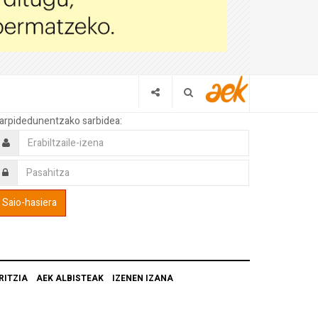
arpidedunentzako sarbidea:
RITZIA
AEK ALBISTEAK
IZENEN IZANA