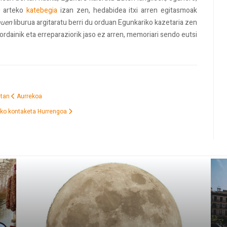
arteko
katebegia
izan zen, hedabidea itxi arren egitasmoak
nuen
liburua argitaratu berri du orduan Egunkariko kazetaria zen
 ordainik eta erreparaziorik jaso ez arren, memoriari sendo eutsi
etan
Aurrekoa
ako kontaketa
Hurrengoa