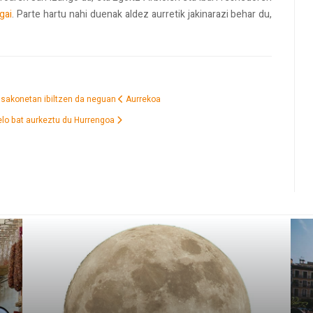
gai
. Parte hartu nahi duenak aldez aurretik jakinarazi behar du,
a sakonetan ibiltzen da neguan
Aurrekoa
elo bat aurkeztu du
Hurrengoa