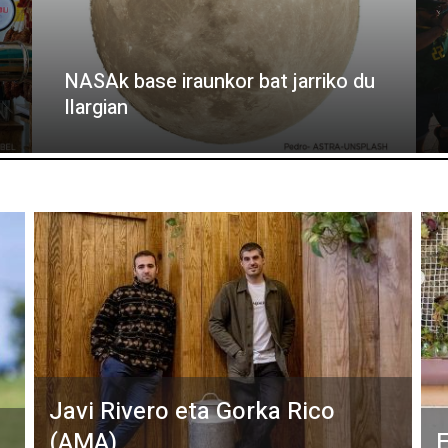
NASAk base iraunkor bat jarriko du
Ilargian
Javi Rivero eta Gorka Rico
(AMA)
E