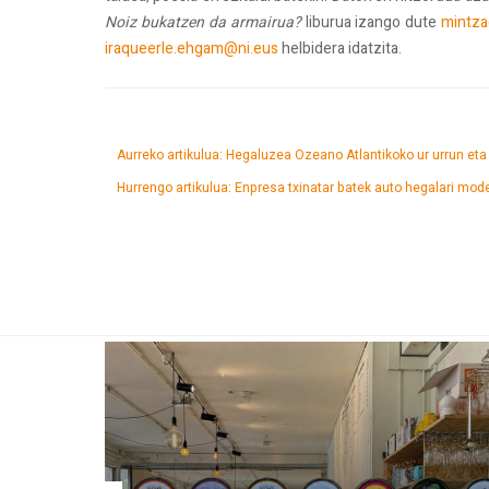
Noiz bukatzen da armairua?
liburua izango dute
mintza
iraqueerle.ehgam@ni.eus
helbidera idatzita.
Aurreko artikulua: Hegaluzea Ozeano Atlantikoko ur urrun et
Hurrengo artikulua: Enpresa txinatar batek auto hegalari mod