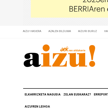
AIZU! HASIERA
AZALEN BILDUMA
AIZU!RI BURUZ
HA
ELKARRIZKETA NAGUSIA
ZELAN EUSKARAZ?
ERREPOR
AIZU!REN LEIHOA