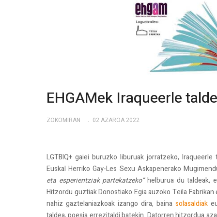
EHGAMek Iraqueerle taldea
ZOKOMIRAN
02 AZAROA 2022
LGTBIQ+ gaiei buruzko liburuak jorratzeko, Iraqueerle
Euskal Herriko Gay-Les Sexu Askapenerako Mugimend
eta esperientziak partekatzeko”
helburua du taldeak, e
Hitzordu guztiak Donostiako Egia auzoko Teila Fabrikan 
nahiz gaztelaniazkoak izango dira, baina
solasaldiak
eu
taldea, poesia errezitaldi batekin. Datorren hitzordua a