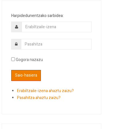
Harpidedunentzako sarbidea:
Gogora nazazu
Erabiltzaile-izena ahaztu zaizu?
Pasahitza ahaztu zaizu?