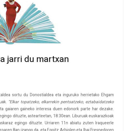
 jarri du martxan
 taldea sortu du Donostialdea eta inguruko herrietako Ehgam
uak.
“Elkar topatzeko, elkarrekin pentsatzeko, eztabaidatzeko
ta gaiaren gaineko interesa duen edonork parte har dezake.
egingo dituzte, astearteetan, 18:30ean. Liburuak euskarazkoak
skaraz egingo dituzte. Urriaren 11n abiatu zuten Iraqueerle
zaroaren 8an izango da, eta Egoitz Arbiolen eta Ibai Fresnedoren