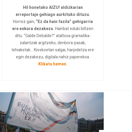
Hil honetako AIZU! aldizkarian
erreportaje gehiago aurkituko dituzu.
Horrez gain,
“Ez da hain fazila” gehigarria
ere eskura dezakezu.
Hainbat eduki biltzen
ditu: "Galde Debalde?" ataltxoa gramatika-
zalantzak argitzeko, denbora-pasak,
lehiaketak... Kioskoetan salgai, harpidetza ere
egin dezakezu, digitala nahiz paperekoa.
Klikatu hemen
.