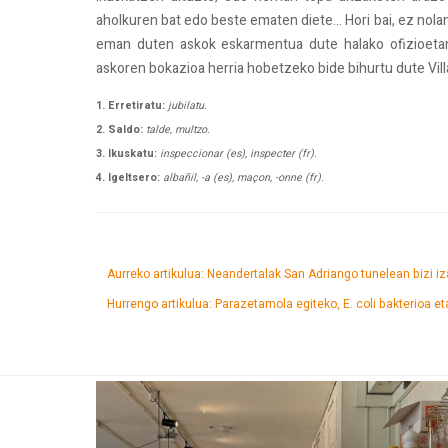
aholkuren bat edo beste ematen diete... Hori bai, ez nolan
eman duten askok eskarmentua dute halako ofizioeta
askoren bokazioa herria hobetzeko bide bihurtu dute Vill
1. Erretiratu:
jubilatu.
2. Saldo:
talde, multzo.
3. Ikuskatu:
inspeccionar (es), inspecter (fr).
4. Igeltsero:
albañil, -a (es), maçon, -onne (fr).
Aurreko artikulua: Neandertalak San Adriango tunelean bizi i
Hurrengo artikulua: Parazetamola egiteko, E. coli bakterioa e