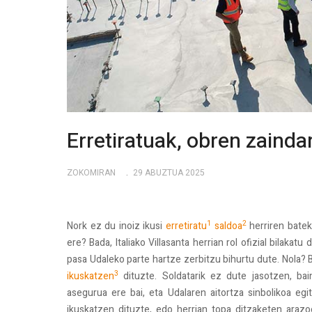
Erretiratuak, obren zaindar
ZOKOMIRAN
29 ABUZTUA 2025
1
2
Nork ez du inoiz ikusi
erretiratu
saldoa
herriren batek
ere? Bada, Italiako Villasanta herrian rol ofizial bilakat
pasa Udaleko parte hartze zerbitzu bihurtu dute. Nola? B
3
ikuskatzen
dituzte. Soldatarik ez dute jasotzen, bain
asegurua ere bai, eta Udalaren aitortza sinbolikoa egit
ikuskatzen dituzte, edo herrian topa ditzaketen arazoe