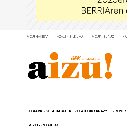
AIZU! HASIERA
AZALEN BILDUMA
AIZU!RI BURUZ
HA
ELKARRIZKETA NAGUSIA
ZELAN EUSKARAZ?
ERREPOR
AIZU!REN LEIHOA