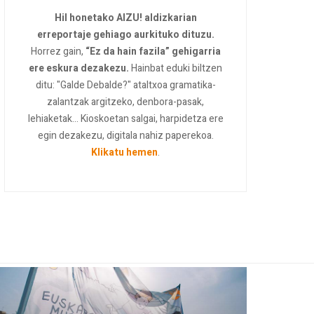
Hil honetako AIZU! aldizkarian
erreportaje gehiago aurkituko dituzu.
Horrez gain,
“Ez da hain fazila” gehigarria
ere eskura dezakezu.
Hainbat eduki biltzen
ditu: "Galde Debalde?" ataltxoa gramatika-
zalantzak argitzeko, denbora-pasak,
lehiaketak... Kioskoetan salgai, harpidetza ere
egin dezakezu, digitala nahiz paperekoa.
Klikatu hemen
.