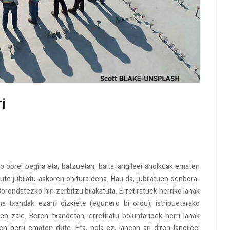
i
o obrei begira eta, batzuetan, baita langileei aholkuak ematen
u dute jubilatu askoren ohitura dena. Hau da, jubilatuen denbora-
orondatezko hiri zerbitzu bilakatuta. Erretiratuek herriko lanak
a txandak ezarri dizkiete (egunero bi ordu), istripuetarako
en zaie. Beren txandetan, erretiratu boluntarioek herri lanak
n berri ematen dute. Eta, nola ez, lanean ari diren langileei