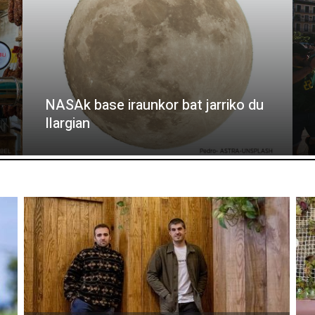
NASAk base iraunkor bat jarriko du
Ilargian