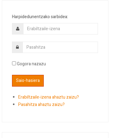
Harpidedunentzako sarbidea:
Gogora nazazu
Erabiltzaile-izena ahaztu zaizu?
Pasahitza ahaztu zaizu?