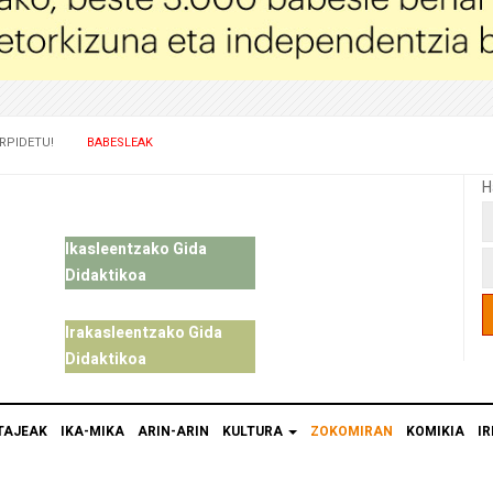
RPIDETU!
BABESLEAK
H
Ikasleentzako Gida
Didaktikoa
Irakasleentzako Gida
Didaktikoa
TAJEAK
IKA-MIKA
ARIN-ARIN
KULTURA
ZOKOMIRAN
KOMIKIA
IR