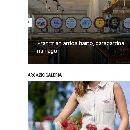
Frantzian ardoa baino, garagardoa
nahiago
ARGAZKI GALERIA