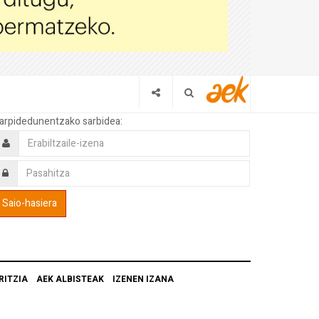
arpidedunentzako sarbidea:
RITZIA
AEK ALBISTEAK
IZENEN IZANA