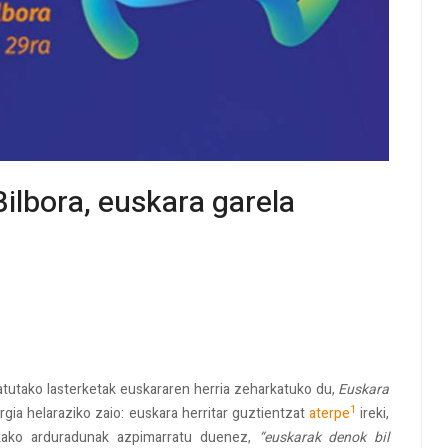
Bilbora, euskara garela
atutako lasterketak euskararen herria zeharkatuko du,
Euskara
1
gia helaraziko zaio: euskara herritar guztientzat
aterpe
ireki,
ikako arduradunak azpimarratu duenez,
“euskarak denok bil