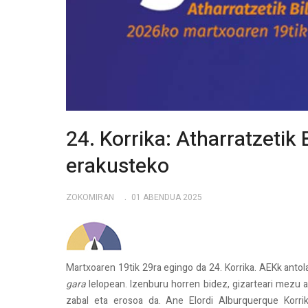
24. Korrika: Atharratzetik 
erakusteko
ZOKOMIRAN
01 ABENDUA 2025
Martxoaren 19tik 29ra egingo da 24. Korrika. AEKk antol
gara
lelopean. Izenburu horren bidez, gizarteari mezu ar
zabal eta erosoa da. Ane Elordi Alburquerque Korr