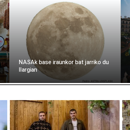
NASAk base iraunkor bat jarriko du
Ilargian