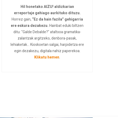
Hil honetako AIZU! aldizkarian
erreportaje gehiago aurkituko dituzu.
Horrez gain,
“Ez da hain fazila” gehigarria
ere eskura dezakezu.
Hainbat eduki biltzen
ditu: "Galde Debalde?" ataltxoa gramatika-
zalantzak argitzeko, denbora-pasak,
lehiaketak... Kioskoetan salgai, harpidetza ere
egin dezakezu, digitala nahiz paperekoa.
Klikatu hemen
.