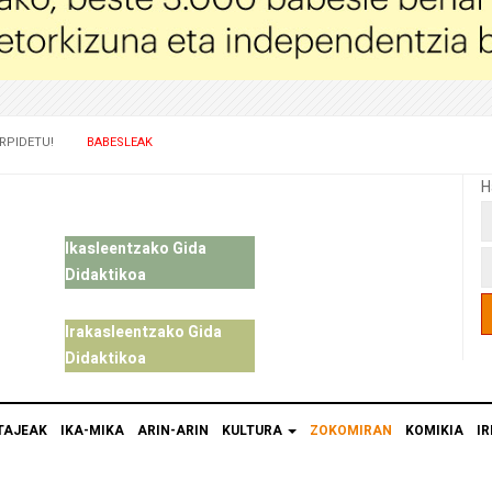
RPIDETU!
BABESLEAK
H
Ikasleentzako Gida
Didaktikoa
Irakasleentzako Gida
Didaktikoa
TAJEAK
IKA-MIKA
ARIN-ARIN
KULTURA
ZOKOMIRAN
KOMIKIA
IR