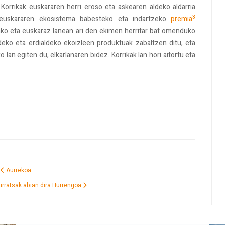
Korrikak euskararen herri eroso eta askearen aldeko aldarria
3
z, euskararen ekosistema babesteko eta indartzeko
premia
ako eta euskaraz lanean ari den ekimen herritar bat omenduko
deko eta erdialdeko ekoizleen produktuak zabaltzen ditu, eta
an egiten du, elkarlanaren bidez. Korrikak lan hori aitortu eta
a
Aurrekoa
 urratsak abian dira
Hurrengoa