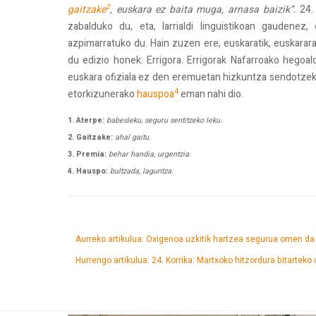
2
gaitzake
, euskara ez baita muga, arnasa baizik”.
24. 
zabalduko du, eta, larrialdi linguistikoan gaudene
azpimarratuko du. Hain zuzen ere, euskaratik, euskarar
du edizio honek: Errigora. Errigorak Nafarroako hegoal
euskara ofiziala ez den eremuetan hizkuntza sendotzeko l
4
etorkizunerako
hauspoa
eman nahi dio.
1. Aterpe:
babesleku, seguru sentitzeko leku.
2. Gaitzake:
ahal gaitu.
3. Premia:
behar handia, urgentzia.
4. Hauspo:
bultzada, laguntza.
Aurreko artikulua: Oxigenoa uzkitik hartzea segurua omen d
Hurrengo artikulua: 24. Korrika: Martxoko hitzordura bitarteko