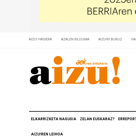
AIZU! HASIERA
AZALEN BILDUMA
AIZU!RI BURUZ
HA
ELKARRIZKETA NAGUSIA
ZELAN EUSKARAZ?
ERREPOR
AIZU!REN LEIHOA