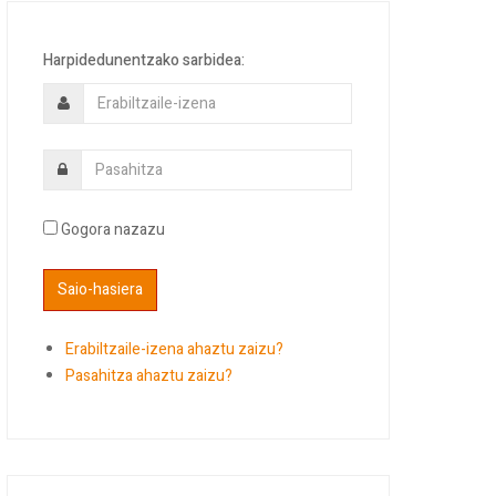
Harpidedunentzako sarbidea:
Gogora nazazu
Erabiltzaile-izena ahaztu zaizu?
Pasahitza ahaztu zaizu?