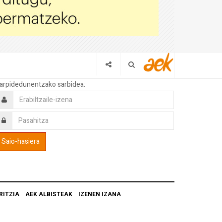
arpidedunentzako sarbidea:
RITZIA
AEK ALBISTEAK
IZENEN IZANA