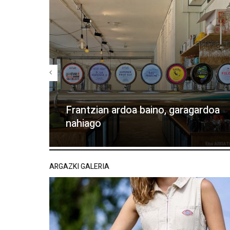
Frantzian ardoa baino, garagardoa
nahiago
ARGAZKI GALERIA