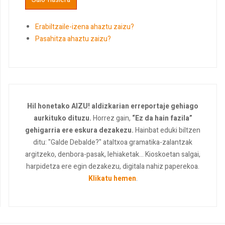
Erabiltzaile-izena ahaztu zaizu?
Pasahitza ahaztu zaizu?
Hil honetako AIZU! aldizkarian erreportaje gehiago
aurkituko dituzu.
Horrez gain,
“Ez da hain fazila”
gehigarria ere eskura dezakezu.
Hainbat eduki biltzen
ditu: "Galde Debalde?" ataltxoa gramatika-zalantzak
argitzeko, denbora-pasak, lehiaketak... Kioskoetan salgai,
harpidetza ere egin dezakezu, digitala nahiz paperekoa.
Klikatu hemen
.