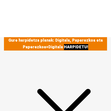
Gure harpidetza planak: Digitala, Paperezkoa eta
Paperezkoa+Digitala
HARPIDETU!