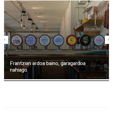
Frantzian ardoa baino, garagardoa
nahiago