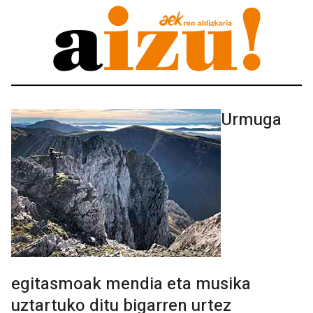
Urmuga
egitasmoak mendia eta musika
uztartuko ditu bigarren urtez