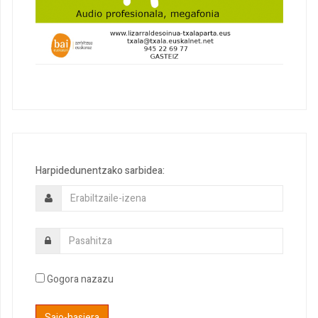
Harpidedunentzako sarbidea:
Gogora nazazu