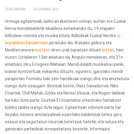
ZOKOMIRAN
08 EKAINA 2021
Urmuga egitasmoak, iazko arrakastaren ostean, aurten ere Euskal
Herria mendebaldetik ekialdera zeharkatuko du, 19 etapako
ibilbidean mendia eta musika lotuta. Ibilbideak Euskal Herriko
ur
isurialdeen banalerroari
jarraituko dio, Bizkaiko golkora eta
Mediterraneora
isurtzen
diren urak banatzen dituen
ertzari
, hain
zuzen. Uztailaren 13an abiatuko da, Angulo mendatean, eta 31n
amaituko, Hiru Erregeen Mahaian. Mendi ibilaldi musikatua izanik,
bidean kontzertuak eskainiko dituzte, egunero, igarotako mendi
parajeetan. Formatu txiki zein handikoak izango dira, eta aniztasuna
izango dute ezaugarri. Besteak beste, Olatz Salvadorrek, Niko
Etxartek, Chill Mafiak, Gorka eta Nerea Urbizuk, eta Nogen taldeak
hartuko dute parte. Guztiek Et Incarnatus orkestrako hamabost
kideko taldea izango dute lagun. Egitasmoan edonork parte har
dezake, betiere antolatzaileek ezarritako baldintzak betez gero:
osasun eta segurtasun neurriak betetzea, batetik, eta natura eta
gainerako partaideak errespetatzea, bestetik. Informazio