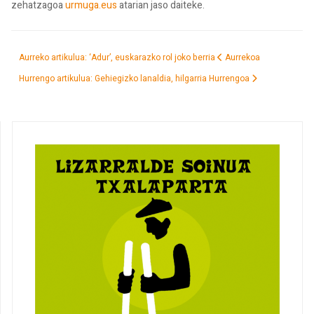
zehatzagoa
urmuga.eus
atarian jaso daiteke.
Aurreko artikulua: ‘Adur’, euskarazko rol joko berria
Aurrekoa
Hurrengo artikulua: Gehiegizko lanaldia, hilgarria
Hurrengoa