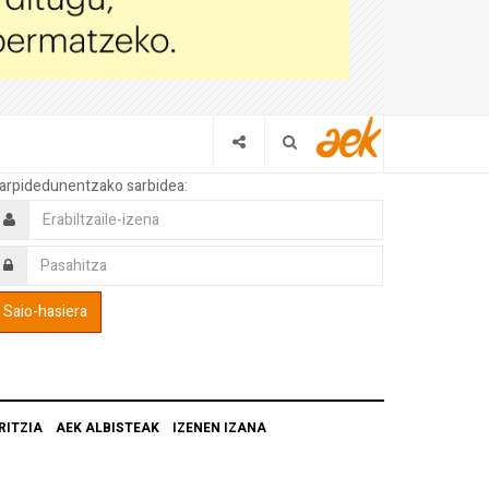
arpidedunentzako sarbidea:
RITZIA
AEK ALBISTEAK
IZENEN IZANA