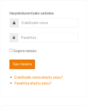
Harpidedunentzako sarbidea:
Gogora nazazu
Erabiltzaile-izena ahaztu zaizu?
Pasahitza ahaztu zaizu?