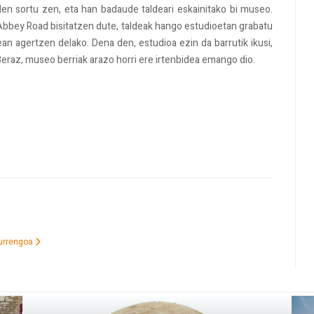
len sortu zen, eta han badaude taldeari eskainitako bi museo.
 Abbey Road bisitatzen dute, taldeak hango estudioetan grabatu
an agertzen delako. Dena den, estudioa ezin da barrutik ikusi,
 Beraz, museo berriak arazo horri ere irtenbidea emango dio.
urrengoa