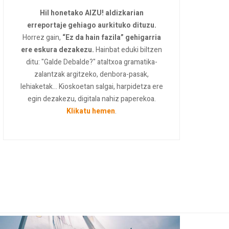
Hil honetako AIZU! aldizkarian
erreportaje gehiago aurkituko dituzu.
Horrez gain,
“Ez da hain fazila” gehigarria
ere eskura dezakezu.
Hainbat eduki biltzen
ditu: "Galde Debalde?" ataltxoa gramatika-
zalantzak argitzeko, denbora-pasak,
lehiaketak... Kioskoetan salgai, harpidetza ere
egin dezakezu, digitala nahiz paperekoa.
Klikatu hemen
.