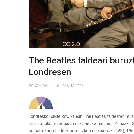
The Beatles taldeari buru
Londresen
ZOKOMIRAN
01 EKAINA 2026
Londresko Savile Row kalean The Beatles taldearen muse
musika-talde ospetsuari eskainitako museoa. Zehazki, 
grabatu zuen taldeak bere azken diskoa (
Let it Be
), 19