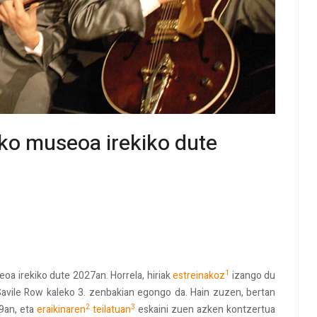
zko museoa irekiko dute
1
oa irekiko dute 2027an. Horrela, hiriak
estreinakoz
izango du
Savile Row kaleko 3. zenbakian egongo da. Hain zuzen, bertan
2
3
69an, eta
eraikinaren
teilatuan
eskaini zuen azken kontzertua