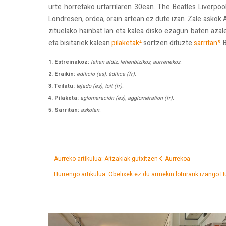
urte horretako urtarrilaren 30ean. The Beatles Liverpoo
Londresen, ordea, orain artean ez dute izan. Zale askok
zituelako hainbat lan eta kalea disko ezagun baten azale
eta bisitariek kalean
pilaketak⁴
sortzen dituzte
sarritan⁵
.
1. Estreinakoz:
lehen aldiz, lehenbizikoz, aurrenekoz.
2. Eraikin:
edificio (es), édifice (fr).
3. Teilatu:
tejado (es), toit (fr).
4. Pilaketa:
aglomeración (es), agglomération (fr).
5. Sarritan:
askotan.
Aurreko artikulua: Aitzakiak gutxitzen
Aurrekoa
Hurrengo artikulua: Obelixek ez du armekin loturarik izango
H