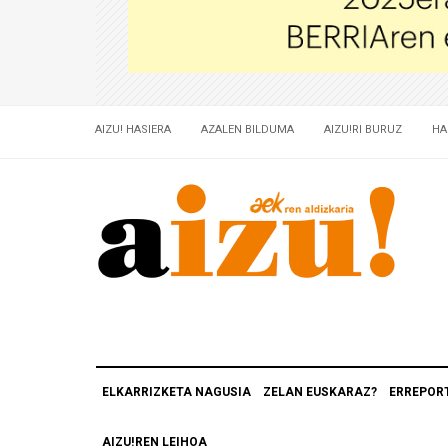
AIZU! HASIERA
AZALEN BILDUMA
AIZU!RI BURUZ
HA
ELKARRIZKETA NAGUSIA
ZELAN EUSKARAZ?
ERREPOR
AIZU!REN LEIHOA