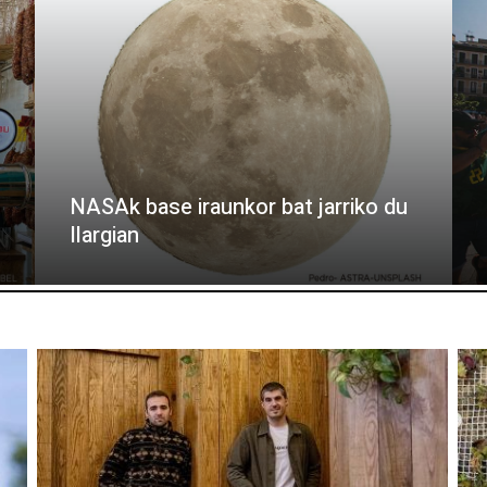
NASAk base iraunkor bat jarriko du
Ilargian