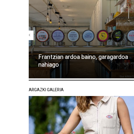
Frantzian ardoa baino, garagardoa
nahiago
ARGAZKI GALERIA