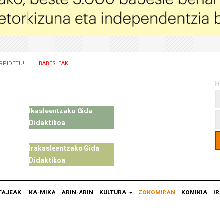
RPIDETU!
BABESLEAK
H
Ikasleentzako Gida
Didaktikoa
Irakasleentzako Gida
Didaktikoa
TAJEAK
IKA-MIKA
ARIN-ARIN
KULTURA
ZOKOMIRAN
KOMIKIA
IR