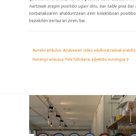
hartzeak eragin positibo ugari ditu, bai talde gisa bai 
norbanakoaren ahalduntzean zein kolektiboan positibok
bazekiten zertaz ari ziren, bai...
Aurreko artikulua: Azukrearen ordez edulkoratzaileak erabil
Hurrengo artikulua: Pele futbolaria, adjektibo
Hurrengoa