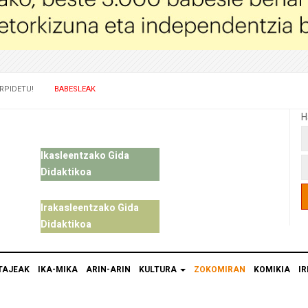
RPIDETU!
BABESLEAK
H
Ikasleentzako Gida
Didaktikoa
Irakasleentzako Gida
Didaktikoa
TAJEAK
IKA-MIKA
ARIN-ARIN
KULTURA
ZOKOMIRAN
KOMIKIA
IR