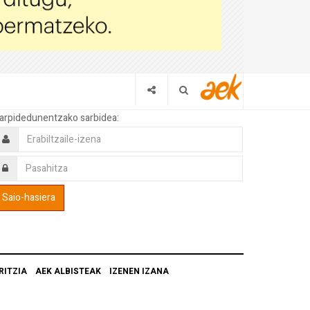
arpidedunentzako sarbidea:
RITZIA
AEK ALBISTEAK
IZENEN IZANA