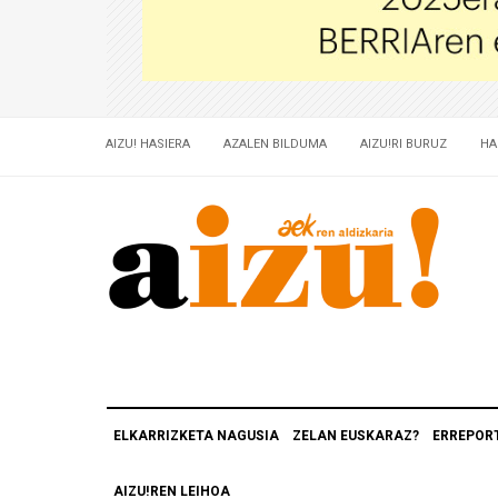
AIZU! HASIERA
AZALEN BILDUMA
AIZU!RI BURUZ
HA
ELKARRIZKETA NAGUSIA
ZELAN EUSKARAZ?
ERREPOR
AIZU!REN LEIHOA