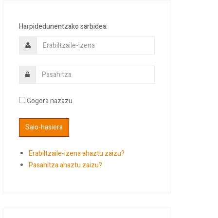
Harpidedunentzako sarbidea:
Gogora nazazu
Erabiltzaile-izena ahaztu zaizu?
Pasahitza ahaztu zaizu?