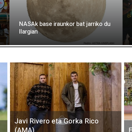
NASAk base iraunkor bat jarriko du
Ilargian
Javi Rivero eta Gorka Rico
(AMA)
E