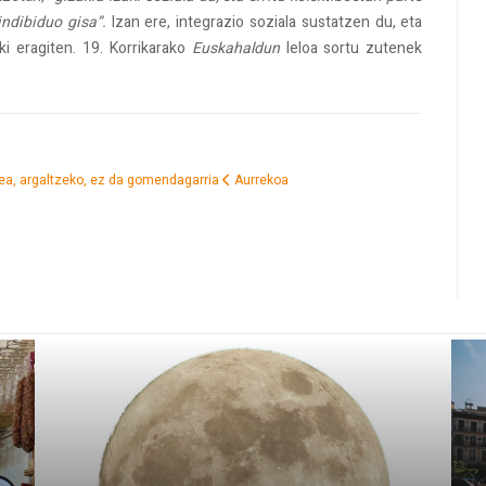
indibiduo gisa”.
Izan ere, integrazio soziala sustatzen du, eta
i eragiten. 19. Korrikarako
Euskahaldun
leloa sortu zutenek
tzea, argaltzeko, ez da gomendagarria
Aurrekoa