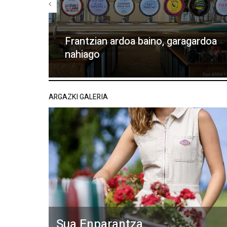
Frantzian ardoa baino, garagardoa
nahiago
ARGAZKI GALERIA
Sua Enparantza