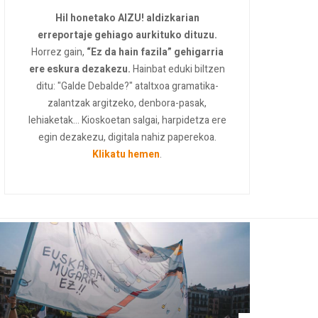
Hil honetako AIZU! aldizkarian
erreportaje gehiago aurkituko dituzu.
Horrez gain,
“Ez da hain fazila” gehigarria
ere eskura dezakezu.
Hainbat eduki biltzen
ditu: "Galde Debalde?" ataltxoa gramatika-
zalantzak argitzeko, denbora-pasak,
lehiaketak... Kioskoetan salgai, harpidetza ere
egin dezakezu, digitala nahiz paperekoa.
Klikatu hemen
.