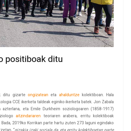
o positiboak ditu
ak ditu gizarte
ongizatean
eta
ahalduntze
kolektiboan. Hala
ologia CCE ikerketa taldeak eginiko ikerketa batek. Jon Zabala
da azterlana, eta Emile Durkheim soziologoaren (1858-1917)
oziologo
aitzindariaren
teoriaren arabera, erritu kolektiboak
 Bada, 2019ko Korrikan parte hartu zuten 273 laguni egindako
tzetan, “
gizakia izaki soziala da, eta erritu kolektiboetan parte