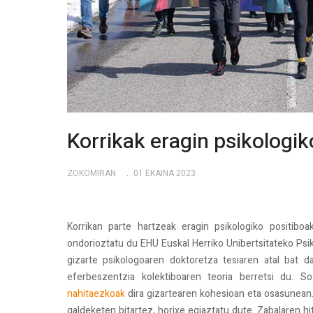
Korrikak eragin psikologik
ZOKOMIRAN
01 EKAINA 2023
Korrikan parte hartzeak eragin psikologiko positibo
ondorioztatu du EHU Euskal Herriko Unibertsitateko Psik
gizarte psikologoaren doktoretza tesiaren atal bat 
eferbeszentzia kolektiboaren teoria berretsi du. S
nahitaezkoak
dira gizartearen kohesioan eta osasunean.
galdeketen bitartez, horixe egiaztatu dute. Zabalaren hi