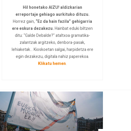
Hil honetako AIZU! aldizkarian
erreportaje gehiago aurkituko dituzu.
Horrez gain,
“Ez da hain fazila” gehigarria
ere eskura dezakezu.
Hainbat eduki biltzen
ditu: "Galde Debalde?" ataltxoa gramatika-
zalantzak argitzeko, denbora-pasak,
lehiaketak... Kioskoetan salgai, harpidetza ere
egin dezakezu, digitala nahiz paperekoa.
Klikatu hemen
.