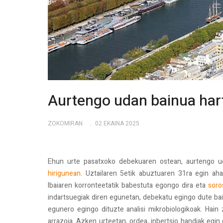
Aurtengo udan bainua hart
ZOKOMIRAN
02 EKAINA 2025
Ehun urte pasatxoko debekuaren ostean, aurtengo ud
hirigunean
. Uztailaren 5etik abuztuaren 31ra egin ah
Ibaiaren korronteetatik babestuta egongo dira eta
soro
indartsuegiak diren egunetan, debekatu egingo dute bainu
egunero egingo dituzte analisi mikrobiologikoak. Hai
arrazoia. Azken urteetan, ordea, inbertsio handiak egin