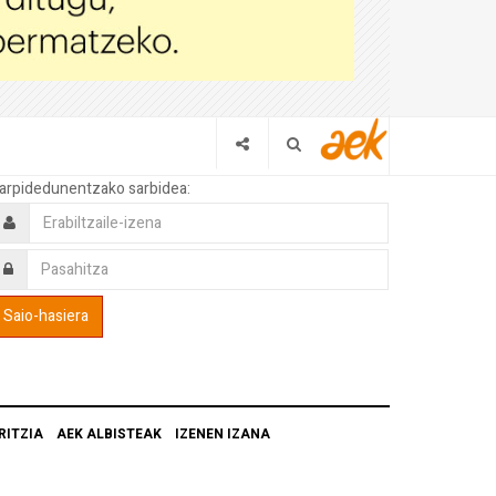
arpidedunentzako sarbidea:
RITZIA
AEK ALBISTEAK
IZENEN IZANA