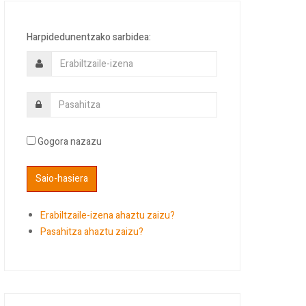
Harpidedunentzako sarbidea:
Gogora nazazu
Erabiltzaile-izena ahaztu zaizu?
Pasahitza ahaztu zaizu?