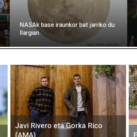
NASAk base iraunkor bat jarriko du
Ilargian
Javi Rivero eta Gorka Rico
(AMA)
E