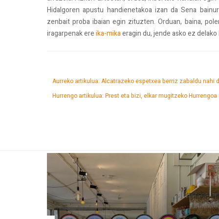
Hidalgoren apustu handienetakoa izan da Sena bainura
zenbait proba ibaian egin zituzten. Orduan, baina, polem
iragarpenak ere
ika-mika
eragin du, jende asko ez delako 
Aurreko artikulua: Alcatrazeko espetxea berriz zabaldu nahi
Hurrengo artikulua: Prest eta bizi, elkar mugitzeko
Hurrengoa