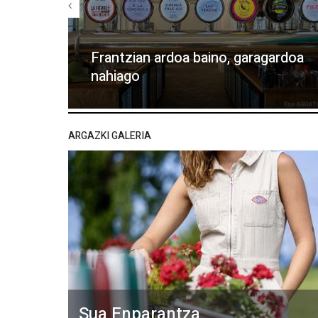
Frantzian ardoa baino, garagardoa
nahiago
ARGAZKI GALERIA
Sua Enparantza