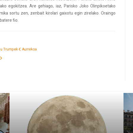
ko egokitzea. Are gehiago, iaz, Parisko Joko Olinpikoetako
ika sortu zen, zenbait kirolari gaixotu egin zirelako. Oraingo
batere fio.
 du Trumpek
Aurrekoa