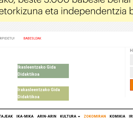
RPIDETU!
BABESLEAK
H
Ikasleentzako Gida
Didaktikoa
Irakasleentzako Gida
Didaktikoa
TAJEAK
IKA-MIKA
ARIN-ARIN
KULTURA
ZOKOMIRAN
KOMIKIA
IR