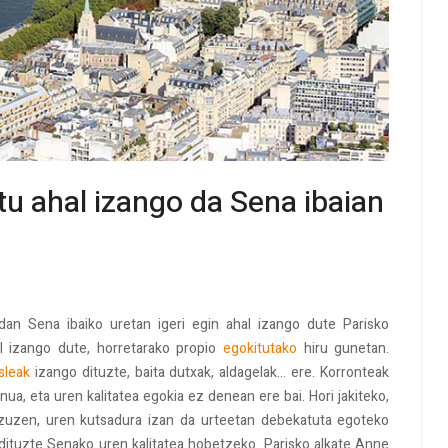
u ahal izango da Sena ibaian
an Sena ibaiko uretan igeri egin ahal izango dute Parisko
al izango dute, horretarako propio
egokitutako
hiru gunetan.
sleak
izango dituzte, baita dutxak, aldagelak... ere. Korronteak
a, eta uren kalitatea egokia ez denean ere bai. Hori jakiteko,
n zuzen, uren kutsadura izan da urteetan debekatuta egoteko
 dituzte Senako uren kalitatea hobetzeko. Parisko alkate Anne