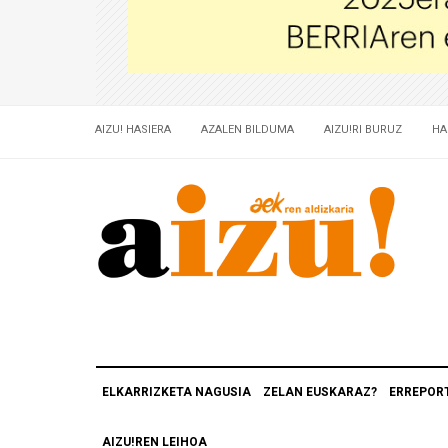
AIZU! HASIERA
AZALEN BILDUMA
AIZU!RI BURUZ
HA
ELKARRIZKETA NAGUSIA
ZELAN EUSKARAZ?
ERREPOR
AIZU!REN LEIHOA