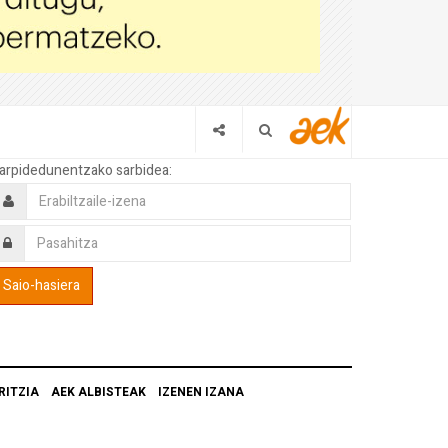
arpidedunentzako sarbidea:
RITZIA
AEK ALBISTEAK
IZENEN IZANA