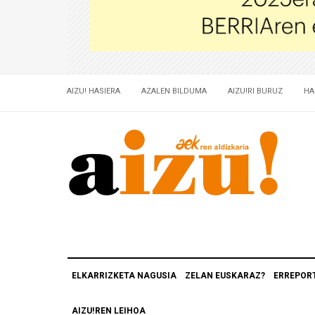
AIZU! HASIERA
AZALEN BILDUMA
AIZU!RI BURUZ
HA
ELKARRIZKETA NAGUSIA
ZELAN EUSKARAZ?
ERREPOR
AIZU!REN LEIHOA