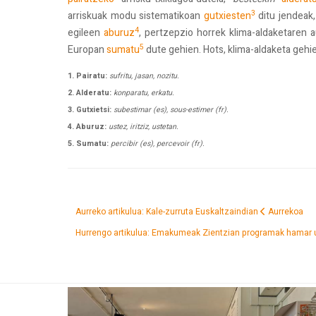
3
arriskuak modu sistematikoan
gutxiesten
ditu jendeak,
4
egileen
aburuz
, pertzepzio horrek klima-aldaketaren 
5
Europan
sumatu
dute gehien. Hots, klima-aldaketa gehi
1. Pairatu:
sufritu, jasan, nozitu.
2. Alderatu:
konparatu, erkatu.
3. Gutxietsi:
subestimar (es), sous-estimer (fr).
4. Aburuz:
ustez, iritziz, ustetan.
5. Sumatu:
percibir (es), percevoir (fr).
Aurreko artikulua: Kale-zurruta Euskaltzaindian
Aurrekoa
Hurrengo artikulua: Emakumeak Zientzian programak hamar u