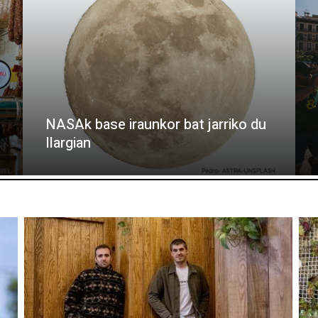
NASAk base iraunkor bat jarriko du
Ilargian