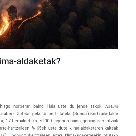
lima-aldaketak?
gehiago norberari baino. Hala uste du jende askok,
Nature
 arabera. Goteborgeko Unibertsitateko (Suedia) ikertzaile-talde
ra, 17 herrialdetako 70.000 lagunen baino gehiagoren iritziak
arte-hartzaileen % 65ek uste dute klima-aldaketaren kalteak
2
uta
. Ondorioz, ikertzaileen ustez, klima-aldaketarekin lotutako