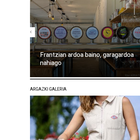
Frantzian ardoa baino, garagardoa
nahiago
ARGAZKI GALERIA