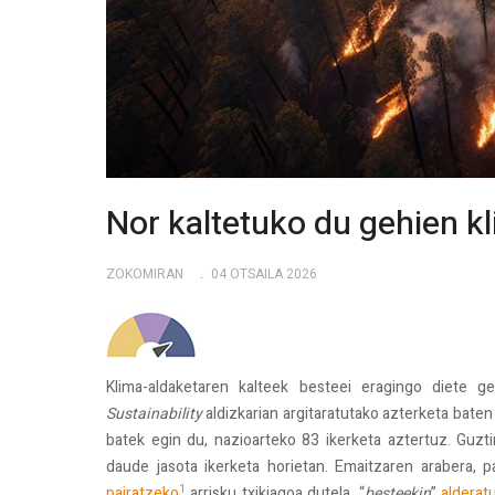
Nor kaltetuko du gehien k
ZOKOMIRAN
04 OTSAILA 2026
Klima-aldaketaren kalteek besteei eragingo diete 
Sustainability
aldizkarian argitaratutako azterketa baten
batek egin du, nazioarteko 83 ikerketa aztertuz. Guzti
daude jasota ikerketa horietan. Emaitzaren arabera, p
1
pairatzeko
arrisku txikiagoa dutela, “
besteekin
”
alderat