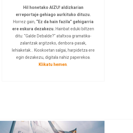
Hil honetako AIZU! aldizkarian
erreportaje gehiago aurkituko dituzu.
Horrez gain,
“Ez da hain fazila” gehigarria
ere eskura dezakezu.
Hainbat eduki biltzen
ditu: "Galde Debalde?" ataltxoa gramatika-
zalantzak argitzeko, denbora-pasak,
lehiaketak... Kioskoetan salgai, harpidetza ere
egin dezakezu, digitala nahiz paperekoa.
Klikatu hemen
.