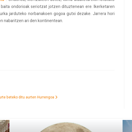
 baita ondorioak seriotzat jotzen dituztenean ere. Ikerketaren
aurka jarduteko norbanakoen gogoa gutxi dezake. Jarrera hori
en nabaritzen ari den kontinentean.
rte beteko ditu aurten
Hurrengoa