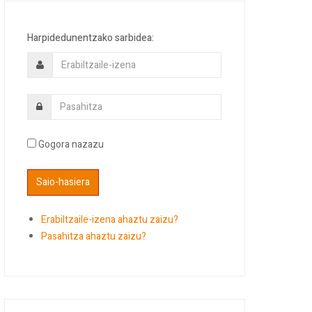
Harpidedunentzako sarbidea:
Gogora nazazu
Erabiltzaile-izena ahaztu zaizu?
Pasahitza ahaztu zaizu?