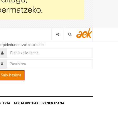
arpidedunentzako sarbidea:
RITZIA
AEK ALBISTEAK
IZENEN IZANA