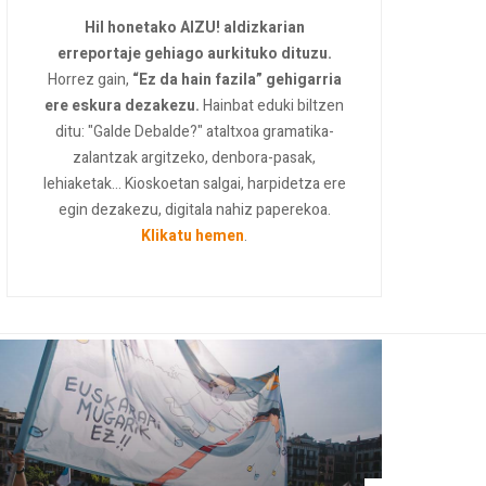
Hil honetako AIZU! aldizkarian
erreportaje gehiago aurkituko dituzu.
Horrez gain,
“Ez da hain fazila” gehigarria
ere eskura dezakezu.
Hainbat eduki biltzen
ditu: "Galde Debalde?" ataltxoa gramatika-
zalantzak argitzeko, denbora-pasak,
lehiaketak... Kioskoetan salgai, harpidetza ere
egin dezakezu, digitala nahiz paperekoa.
Klikatu hemen
.