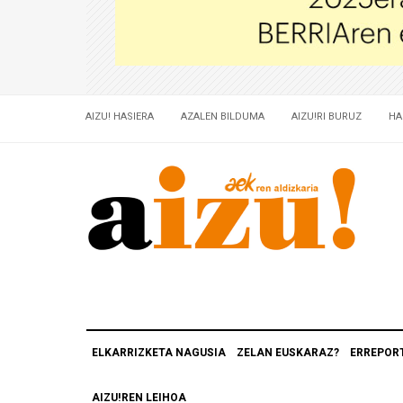
AIZU! HASIERA
AZALEN BILDUMA
AIZU!RI BURUZ
HA
ELKARRIZKETA NAGUSIA
ZELAN EUSKARAZ?
ERREPOR
AIZU!REN LEIHOA