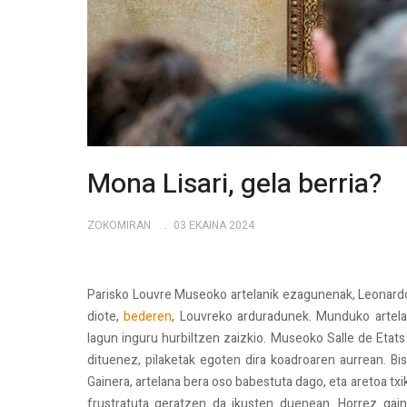
Mona Lisari, gela berria?
ZOKOMIRAN
03 EKAINA 2024
Parisko Louvre Museoko artelanik ezagunenak, Leonard
diote,
bederen
, Louvreko arduradunek. Munduko artela
lagun inguru hurbiltzen zaizkio. Museoko Salle de Etat
dituenez, pilaketak egoten dira koadroaren aurrean. Bis
Gainera, artelana bera oso babestuta dago, eta aretoa txik
frustratuta geratzen da ikusten duenean. Horrez gai