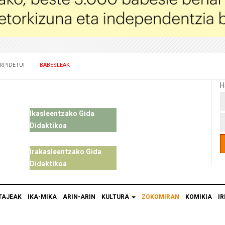
RPIDETU!
BABESLEAK
H
Ikasleentzako Gida
Didaktikoa
Irakasleentzako Gida
Didaktikoa
TAJEAK
IKA-MIKA
ARIN-ARIN
KULTURA
ZOKOMIRAN
KOMIKIA
IR