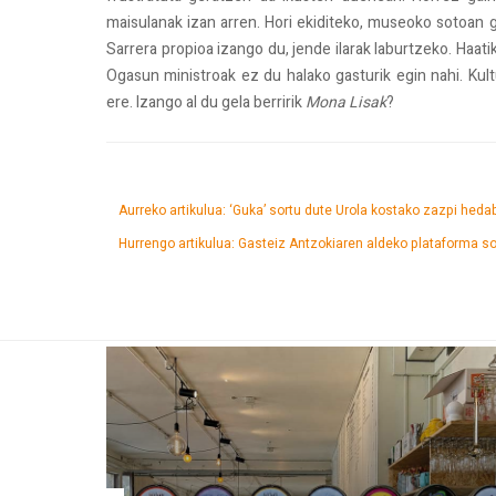
maisulanak izan arren. Hori ekiditeko, museoko sotoan ge
Sarrera propioa izango du, jende ilarak laburtzeko. Haati
Ogasun ministroak ez du halako gasturik egin nahi. Kultu
ere. Izango al du gela berririk
Mona Lisak
?
Aurreko artikulua: ‘Guka’ sortu dute Urola kostako zazpi hed
Hurrengo artikulua: Gasteiz Antzokiaren aldeko plataforma so