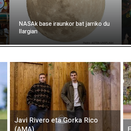
NASAk base iraunkor bat jarriko du
Ilargian
Javi Rivero eta Gorka Rico
(AMA)
E