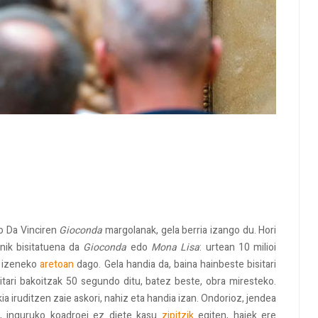
o Da Vinciren
Gioconda
margolanak, gela berria izango du. Hori
nik bisitatuena da
Gioconda
edo
Mona Lisa
: urtean 10 milioi
s izeneko
aretoan
dago. Gela handia da, baina hainbeste bisitari
itari bakoitzak 50 segundo ditu, batez beste, obra miresteko.
ia iruditzen zaie askori, nahiz eta handia izan. Ondorioz, jendea
n, inguruko koadroei ez diete kasu
zipitzik
egiten, haiek ere