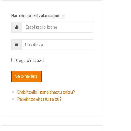
Harpidedunentzako sarbidea:
Gogora nazazu
Erabiltzaile-izena ahaztu zaizu?
Pasahitza ahaztu zaizu?