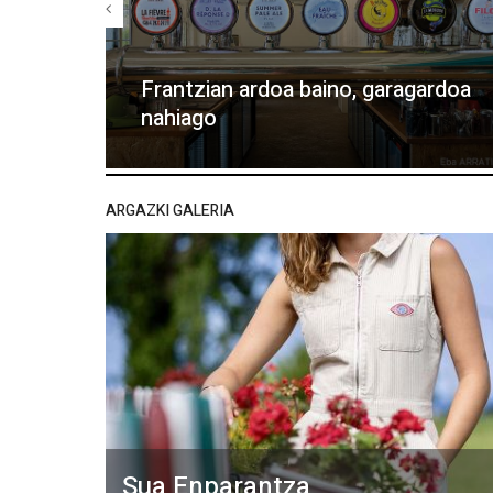
Frantzian ardoa baino, garagardoa
nahiago
ARGAZKI GALERIA
Sua Enparantza