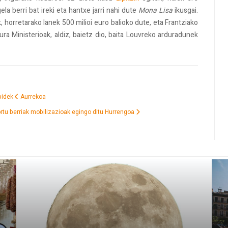
la berri bat ireki eta hantxe jarri nahi dute
Mona Lisa
ikusgai.
k, horretarako lanek 500 milioi euro balioko dute, eta Frantziako
ra Ministerioak, aldiz, baietz dio, baita Louvreko arduradunek
abidek
Aurrekoa
rtu berriak mobilizazioak egingo ditu
Hurrengoa