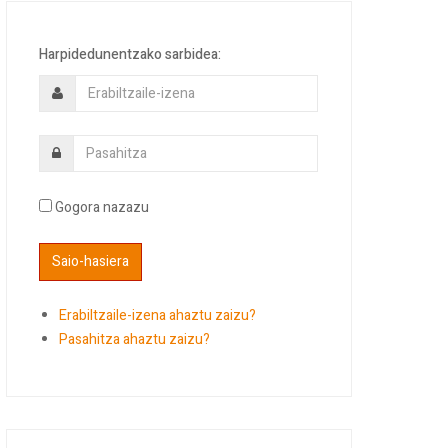
Harpidedunentzako sarbidea:
Gogora nazazu
Erabiltzaile-izena ahaztu zaizu?
Pasahitza ahaztu zaizu?