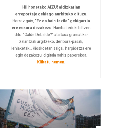
Hil honetako AIZU! aldizkarian
erreportaje gehiago aurkituko dituzu.
Horrez gain,
“Ez da hain fazila” gehigarria
ere eskura dezakezu.
Hainbat eduki biltzen
ditu: "Galde Debalde?" ataltxoa gramatika-
zalantzak argitzeko, denbora-pasak,
lehiaketak... Kioskoetan salgai, harpidetza ere
egin dezakezu, digitala nahiz paperekoa.
Klikatu hemen
.