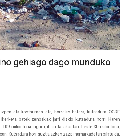
baino gehiago dago munduko
oizpen eta kontsumoa, eta, horrekin batera, kutsadura. OCDE
erketa batek zenbakiak jarri dizkio kutsadura horri. Haren
09 milioi tona inguru, ibai eta lakuetan; beste 30 miloi tona,
bidean. Kutsadura hori guztia azken zazpi hamarkadetan pilatu da,