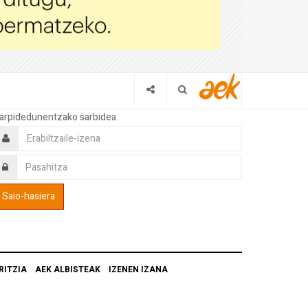
arpidedunentzako sarbidea:
RITZIA
AEK ALBISTEAK
IZENEN IZANA