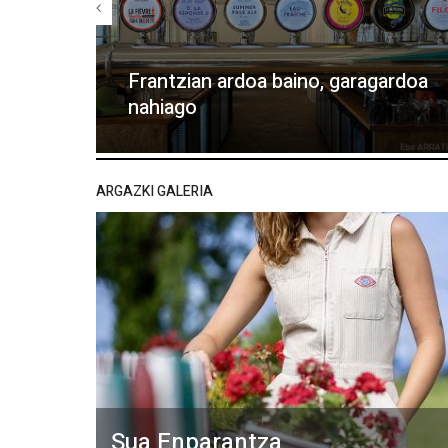
Frantzian ardoa baino, garagardoa
nahiago
ARGAZKI GALERIA
Sua Enparantza