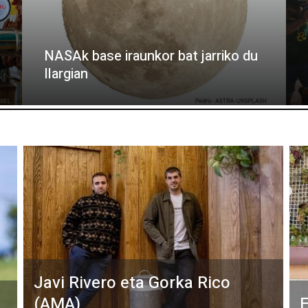
NASAk base iraunkor bat jarriko du
Ilargian
Javi Rivero eta Gorka Rico
(AMA)
E