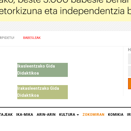
RPIDETU!
BABESLEAK
H
Ikasleentzako Gida
Didaktikoa
Irakasleentzako Gida
Didaktikoa
TAJEAK
IKA-MIKA
ARIN-ARIN
KULTURA
ZOKOMIRAN
KOMIKIA
IR