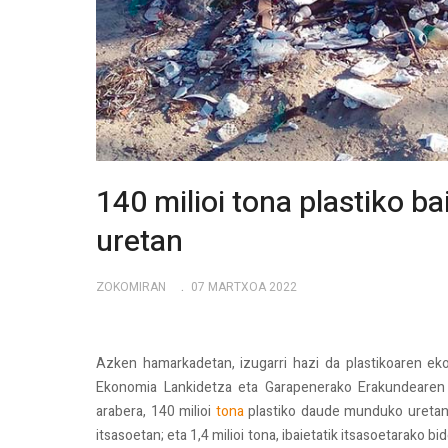
140 milioi tona plastiko 
uretan
ZOKOMIRAN
07 MARTXOA 2022
Azken hamarkadetan, izugarri hazi da plastikoaren ek
Ekonomia Lankidetza eta Garapenerako Erakundearen ik
arabera, 140 milioi
tona
plastiko daude munduko uretan: 1
itsasoetan; eta 1,4 milioi tona, ibaietatik itsasoetarako 