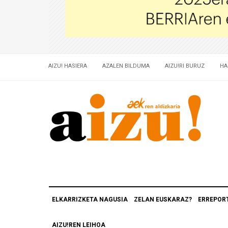
AIZU! HASIERA
AZALEN BILDUMA
AIZU!RI BURUZ
HA
ELKARRIZKETA NAGUSIA
ZELAN EUSKARAZ?
ERREPOR
AIZU!REN LEIHOA