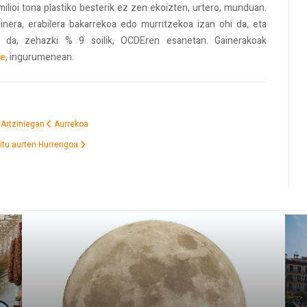
ilioi tona plastiko besterik ez zen ekoizten, urtero, munduan.
ainera, erabilera bakarrekoa edo murritzekoa izan ohi da, eta
zen da, zehazki % 9 soilik, OCDEren esanetan. Gainerakoak
be
, ingurumenean.
a Artziniegan
Aurrekoa
ditu aurten
Hurrengoa