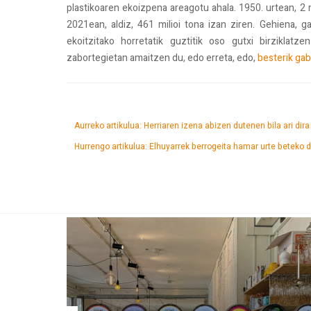
plastikoaren ekoizpena areagotu ahala. 1950. urtean, 2 m
2021ean, aldiz, 461 milioi tona izan ziren. Gehiena, g
ekoitzitako horretatik guztitik oso gutxi birziklat
zabortegietan amaitzen du, edo erreta, edo,
besterik ga
Aurreko artikulua: Herriaren izena abizen dutenen bila ari dir
Hurrengo artikulua: Elhuyarrek berrogeita hamar urte beteko 