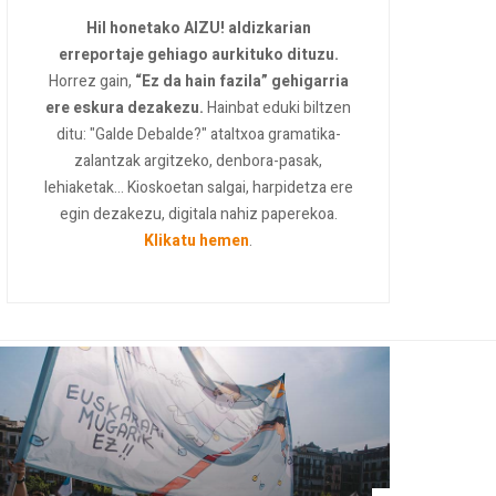
Hil honetako AIZU! aldizkarian
erreportaje gehiago aurkituko dituzu.
Horrez gain,
“Ez da hain fazila” gehigarria
ere eskura dezakezu.
Hainbat eduki biltzen
ditu: "Galde Debalde?" ataltxoa gramatika-
zalantzak argitzeko, denbora-pasak,
lehiaketak... Kioskoetan salgai, harpidetza ere
egin dezakezu, digitala nahiz paperekoa.
Klikatu hemen
.