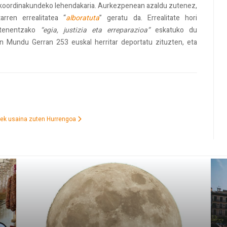
a koordinakundeko lehendakaria. Aurkezpenean azaldu zutenez,
rren errealitatea “
alboratuta
” geratu da. Errealitate hori
tenentzako
“egia, justizia eta erreparazioa”
eskatuko du
en Mundu Gerran 253 euskal herritar deportatu zituzten, eta
rek usaina zuten
Hurrengoa