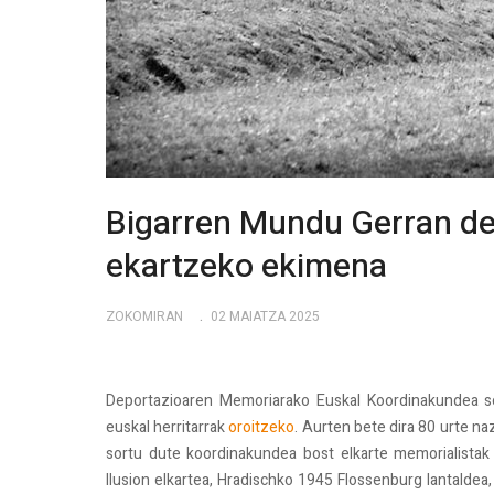
Bigarren Mundu Gerran d
ekartzeko ekimena
ZOKOMIRAN
02 MAIATZA 2025
Deportazioaren Memoriarako Euskal Koordinakundea so
euskal herritarrak
oroitzeko
. Aurten bete dira 80 urte na
sortu dute koordinakundea bost elkarte memorialistak 
Ilusion elkartea, Hradischko 1945 Flossenburg lantaldea