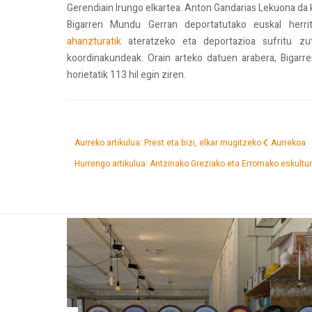
Gerendiain Irungo elkartea. Anton Gandarias Lekuona d
Bigarren Mundu Gerran deportatutako euskal herrita
ahanzturatik
ateratzeko eta deportazioa sufritu zu
koordinakundeak. Orain arteko datuen arabera, Bigarr
horietatik 113 hil egin ziren.
Aurreko artikulua: Prest eta bizi, elkar mugitzeko
Aurrekoa
Hurrengo artikulua: Antzinako Greziako eta Erromako eskultu