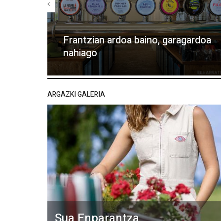
Frantzian ardoa baino, garagardoa
nahiago
ARGAZKI GALERIA
Sua Enparantza