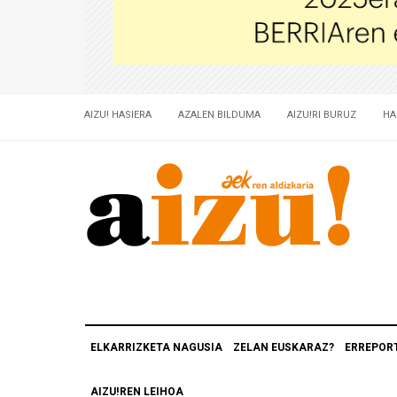
AIZU! HASIERA
AZALEN BILDUMA
AIZU!RI BURUZ
HA
ELKARRIZKETA NAGUSIA
ZELAN EUSKARAZ?
ERREPOR
AIZU!REN LEIHOA