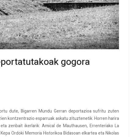
eportatutakoak gogora
rtu dute, Bigarren Mundu Gerran deportazioa sufritu zuten
zien kontzentrazio esparruak askatu zituztenetik. Horren harira
eta zenbait ikerlarik: Amical de Mauthausen, Errenteriako La
, Kepa Ordoki Memoria Historikoa Bidasoan elkartea eta Nikolas