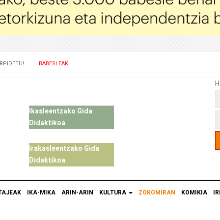
RPIDETU!
BABESLEAK
H
Ikasleentzako Gida
Didaktikoa
Irakasleentzako Gida
Didaktikoa
TAJEAK
IKA-MIKA
ARIN-ARIN
KULTURA
ZOKOMIRAN
KOMIKIA
IR