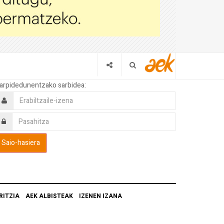
arpidedunentzako sarbidea:
RITZIA
AEK ALBISTEAK
IZENEN IZANA