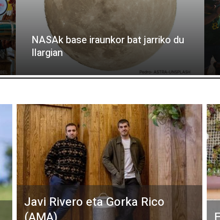
NASAk base iraunkor bat jarriko du
Ilargian
Javi Rivero eta Gorka Rico
(AMA)
E