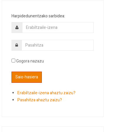
Harpidedunentzako sarbidea:
Gogora nazazu
Erabiltzaile-izena ahaztu zaizu?
Pasahitza ahaztu zaizu?