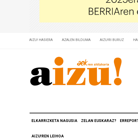
AIZU! HASIERA
AZALEN BILDUMA
AIZU!RI BURUZ
HA
ELKARRIZKETA NAGUSIA
ZELAN EUSKARAZ?
ERREPOR
AIZU!REN LEIHOA