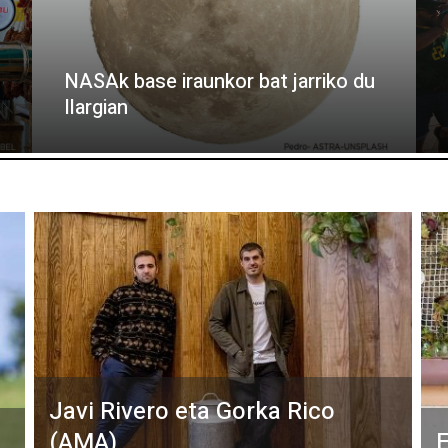
NASAk base iraunkor bat jarriko du
Ilargian
Javi Rivero eta Gorka Rico
(AMA)
E