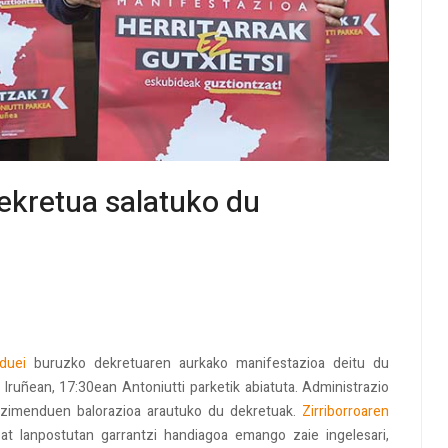
kretua salatuko du
duei
buruzko dekretuaren aurkako manifestazioa deitu du
Iruñean, 17:30ean Antoniutti parketik abiatuta. Administrazio
ezimenduen balorazioa arautuko du dekretuak.
Zirriborroaren
bat lanpostutan garrantzi handiagoa emango zaie ingelesari,