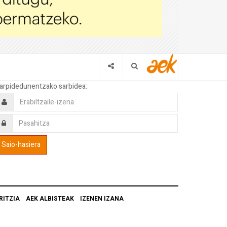
arpidedunentzako sarbidea:
RITZIA
AEK ALBISTEAK
IZENEN IZANA