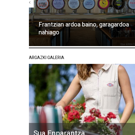
Frantzian ardoa baino, garagardoa
nahiago
ARGAZKI GALERIA
Sua Enparantza