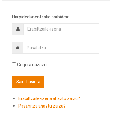
Harpidedunentzako sarbidea:
Gogora nazazu
Erabiltzaile-izena ahaztu zaizu?
Pasahitza ahaztu zaizu?