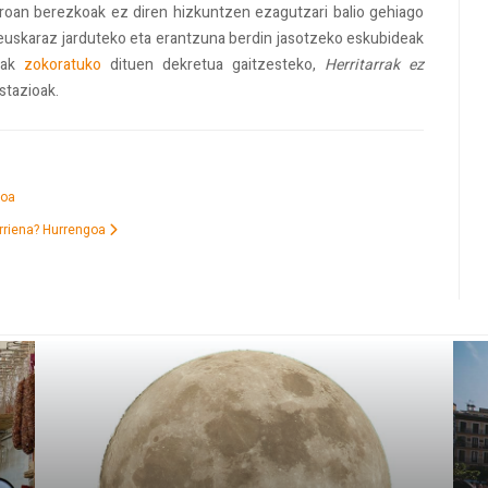
arroan berezkoak ez diren hizkuntzen ezagutzari balio gehiago
 euskaraz jarduteko eta erantzuna berdin jasotzeko eskubideak
deak
zokoratuko
dituen dekretua gaitzesteko,
Herritarrak ez
stazioak.
koa
rriena?
Hurrengoa