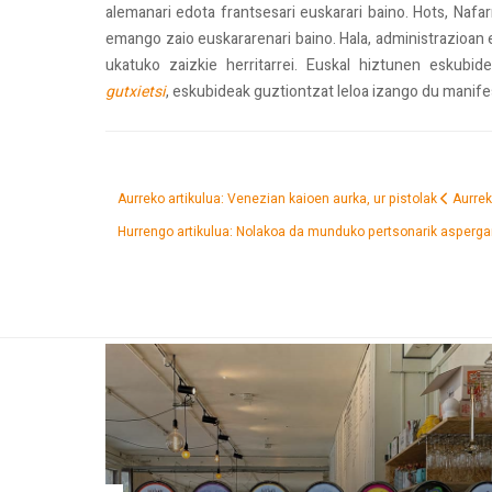
alemanari edota frantsesari euskarari baino. Hots, Naf
emango zaio euskararenari baino. Hala, administrazioan
ukatuko zaizkie herritarrei. Euskal hiztunen eskubi
gutxietsi
, eskubideak guztiontzat leloa izango du manife
Aurreko artikulua: Venezian kaioen aurka, ur pistolak
Aurre
Hurrengo artikulua: Nolakoa da munduko pertsonarik asperga