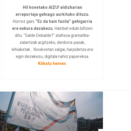
Hil honetako AIZU! aldizkarian
erreportaje gehiago aurkituko dituzu.
Horrez gain,
“Ez da hain fazila” gehigarria
ere eskura dezakezu.
Hainbat eduki biltzen
ditu: "Galde Debalde?" ataltxoa gramatika-
zalantzak argitzeko, denbora-pasak,
lehiaketak... Kioskoetan salgai, harpidetza ere
egin dezakezu, digitala nahiz paperekoa.
Klikatu hemen
.