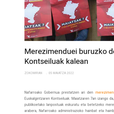
Merezimenduei buruzko de
Kontseiluak kalean
ZOKOMIRAN
05 MAIATZA 2022
Nafarroako Gobernua prestatzen ari den
merezimen
Euskalgintzaren Kontseiluak. Maiatzaren 7an izango da, 
publikoetako lanpostuak eskuratu eta betetzeko mer
arabera, Nafarroako administrazioko hainbat eta hain