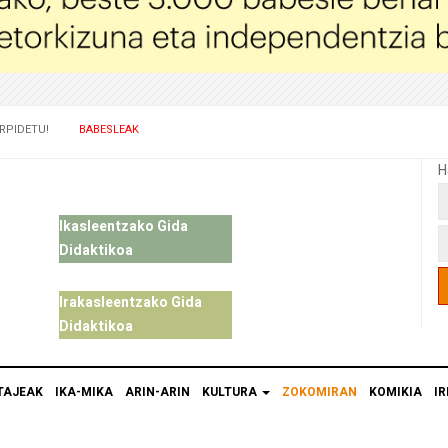
RPIDETU!
BABESLEAK
H
Ikasleentzako Gida
Didaktikoa
Irakasleentzako Gida
Didaktikoa
TAJEAK
IKA-MIKA
ARIN-ARIN
KULTURA
ZOKOMIRAN
KOMIKIA
IR