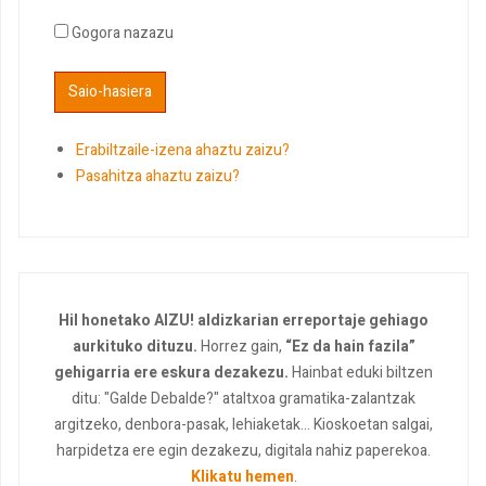
Gogora nazazu
Erabiltzaile-izena ahaztu zaizu?
Pasahitza ahaztu zaizu?
Hil honetako AIZU! aldizkarian erreportaje gehiago
aurkituko dituzu.
Horrez gain,
“Ez da hain fazila”
gehigarria ere eskura dezakezu.
Hainbat eduki biltzen
ditu: "Galde Debalde?" ataltxoa gramatika-zalantzak
argitzeko, denbora-pasak, lehiaketak... Kioskoetan salgai,
harpidetza ere egin dezakezu, digitala nahiz paperekoa.
Klikatu hemen
.