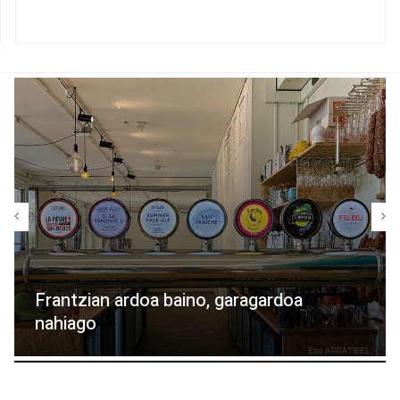
Frantzian ardoa baino, garagardoa
nahiago