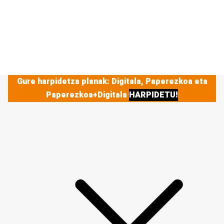
Gure harpidetza planak: Digitala, Paperezkoa eta
Paperezkoa+Digitala
HARPIDETU!