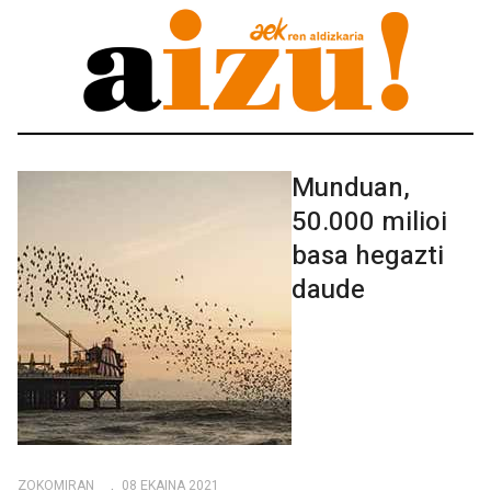
Munduan,
50.000 milioi
basa hegazti
daude
ZOKOMIRAN
08 EKAINA 2021