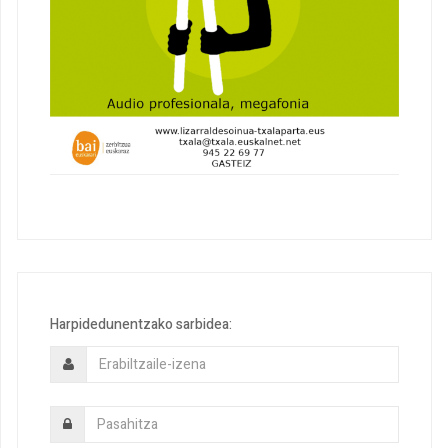
Harpidedunentzako sarbidea: