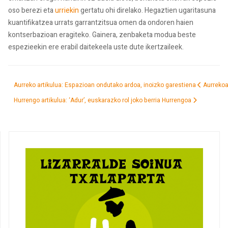
oso berezi eta
urriekin
gertatu ohi direlako. Hegaztien ugaritasuna
kuantifikatzea urrats garrantzitsua omen da ondoren haien
kontserbazioan eragiteko. Gainera, zenbaketa modua beste
espezieekin ere erabil daitekeela uste dute ikertzaileek.
Aurreko artikulua: Espazioan ondutako ardoa, inoizko garestiena
Aurreko
Hurrengo artikulua: ‘Adur’, euskarazko rol joko berria
Hurrengoa