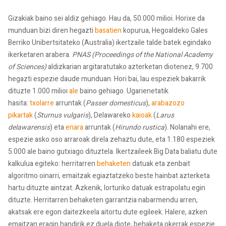
Gizakiak baino sei aldiz gehiago. Hau da, 50.000 milioi. Horixe da
munduan bizi diren hegazti
basatien
kopurua, Hegoaldeko Gales
Berriko Unibertsitateko (Australia) ikertzaile talde batek egindako
ikerketaren arabera.
PNAS (Proceedings of the National Academy
of Sciences)
aldizkarian argitaratutako azterketan diotenez, 9.700
hegazti espezie daude munduan. Hori bai, lau espeziek bakarrik
dituzte 1.000 milioi
ale
baino gehiago. Ugarienetatik
hasita:
txolarre
arruntak (
Passer domesticus
),
arabazozo
pikartak
(
Sturnus vulgaris
), Delawareko
kaioak
(
Larus
delawarensis
) eta
enara
arruntak (
Hirundo rustica
). Nolanahi ere,
espezie asko oso arraroak direla zehaztu dute, eta 1.180 espeziek
5.000 ale baino gutxiago dituztela. Ikertzaileek Big Data baliatu dute
kalkulua egiteko: herritarren
behaketen
datuak eta zenbait
algoritmo oinarri, emaitzak egiaztatzeko beste hainbat azterketa
hartu dituzte aintzat. Azkenik, lorturiko datuak estrapolatu egin
dituzte. Herritarren behaketen garrantzia nabarmendu arren,
akatsak ere egon daitezkeela aitortu dute egileek. Halere, azken
emaitzan eragin handirik ez duela diote, behaketa okerrak espezie