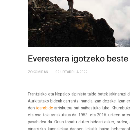
Everestera igotzeko beste 
ZOKOMIRAN
02 URTARRILA 2022
Frantziako eta Nepalgo alpinista talde batek jakinarazi
Aurkitutako bideak garrantzi handia izan dezake. Izan
den
igarobide
arriskutsu bat saihestuko luke: Khumbu
eta oso toki arriskutsua da. 1953. eta 2016. urteen arte
pasabidea da. Orain topatu duten bideari esker, ordea, 
oinarrizko kanpalekua dagoen lekutik baino beheragoti