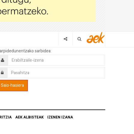
arpidedunentzako sarbidea:
RITZIA
AEK ALBISTEAK
IZENEN IZANA