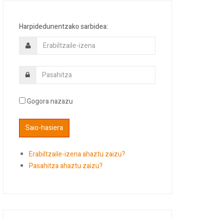
Harpidedunentzako sarbidea:
Gogora nazazu
Erabiltzaile-izena ahaztu zaizu?
Pasahitza ahaztu zaizu?