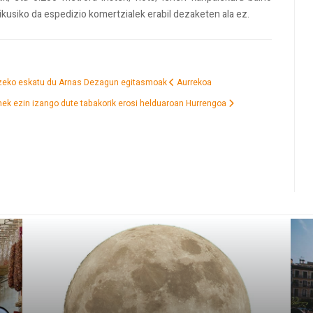
kusiko da espedizio komertzialek erabil dezaketen ala ez.
atzeko eskatu du Arnas Dezagun egitasmoak
Aurrekoa
enek ezin izango dute tabakorik erosi helduaroan
Hurrengoa