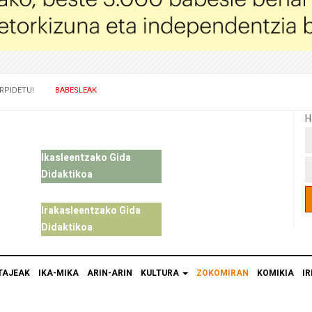
RPIDETU!
BABESLEAK
H
Ikasleentzako Gida
Didaktikoa
Irakasleentzako Gida
Didaktikoa
TAJEAK
IKA-MIKA
ARIN-ARIN
KULTURA
ZOKOMIRAN
KOMIKIA
IR