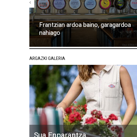
Frantzian ardoa baino, garagardoa
nahiago
ARGAZKI GALERIA
Sua Enparantza