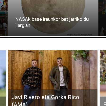
NASAk base iraunkor bat jarriko du
Ilargian
Javi Rivero eta Gorka Rico
(AMA)
E