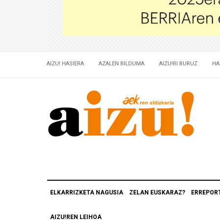
AIZU! HASIERA
AZALEN BILDUMA
AIZU!RI BURUZ
HA
ELKARRIZKETA NAGUSIA
ZELAN EUSKARAZ?
ERREPOR
AIZU!REN LEIHOA