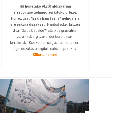
Hil honetako AIZU! aldizkarian
erreportaje gehiago aurkituko dituzu.
Horrez gain,
“Ez da hain fazila” gehigarria
ere eskura dezakezu.
Hainbat eduki biltzen
ditu: "Galde Debalde?" ataltxoa gramatika-
zalantzak argitzeko, denbora-pasak,
lehiaketak... Kioskoetan salgai, harpidetza ere
egin dezakezu, digitala nahiz paperekoa.
Klikatu hemen
.