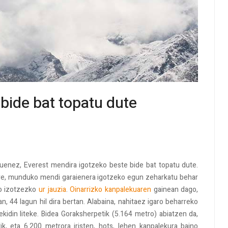
bide bat topatu dute
 duenez, Everest mendira igotzeko beste bide bat topatu dute.
 ere, munduko mendi garaienera igotzeko egun zeharkatu behar
ko izotzezko
ur jauzia
.
Oinarrizko kanpalekuaren
gainean dago,
an, 44 lagun hil dira bertan. Alabaina, nahitaez igaro beharreko
ekidin liteke. Bidea Goraksherpetik (5.164 metro) abiatzen da,
k, eta 6.200 metrora iristen, hots, lehen kanpalekura baino