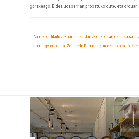
goraxeago. Bidea udaberrian probatuko dute, eta orduan i
Aurreko artikulua: Haur euskaldunak eskoletan ez sakaban
Hurrengo artikulua: Zeelanda Berrian egun adin txikikoak dir