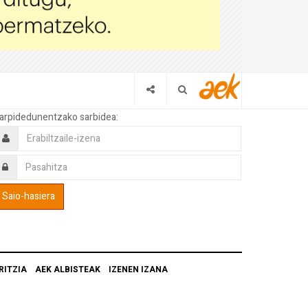
arpidedunentzako sarbidea:
RITZIA
AEK ALBISTEAK
IZENEN IZANA