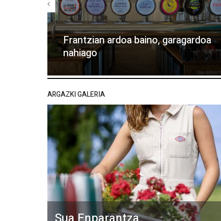
Frantzian ardoa baino, garagardoa
nahiago
ARGAZKI GALERIA
Sua Enparantza