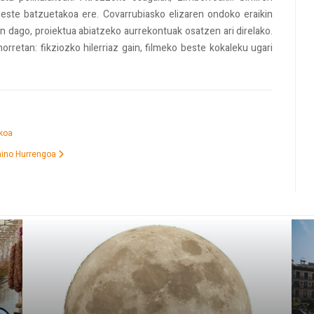
beste batzuetakoa ere. Covarrubiasko elizaren ondoko eraikin
 dago, proiektua abiatzeko aurrekontuak osatzen ari direlako.
orretan: fikziozko hilerriaz gain, filmeko beste kokaleku ugari
koa
aino
Hurrengoa