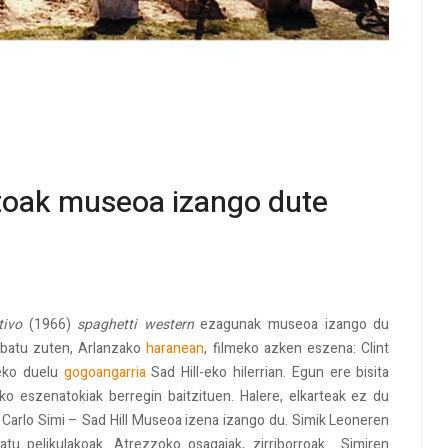
iztoak museoa izango dute
tivo
(1966)
spaghetti western
ezagunak museoa izango du
rabatu zuten, Arlanzako
haranean
, filmeko azken eszena: Clint
teko duelu
gogoangarria
Sad Hill-eko hilerrian. Egun ere bisita
eko eszenatokiak berregin baitzituen. Halere, elkarteak ez du
 Carlo Simi – Sad Hill Museoa izena izango du. Simik Leoneren
tu pelikulakoak. Atrezzoko osagaiak, zirriborroak... Simiren