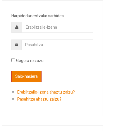
Harpidedunentzako sarbidea:
Gogora nazazu
Erabiltzaile-izena ahaztu zaizu?
Pasahitza ahaztu zaizu?