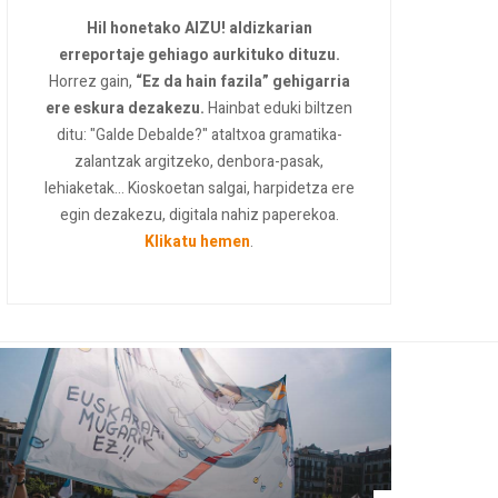
Hil honetako AIZU! aldizkarian
erreportaje gehiago aurkituko dituzu.
Horrez gain,
“Ez da hain fazila” gehigarria
ere eskura dezakezu.
Hainbat eduki biltzen
ditu: "Galde Debalde?" ataltxoa gramatika-
zalantzak argitzeko, denbora-pasak,
lehiaketak... Kioskoetan salgai, harpidetza ere
egin dezakezu, digitala nahiz paperekoa.
Klikatu hemen
.