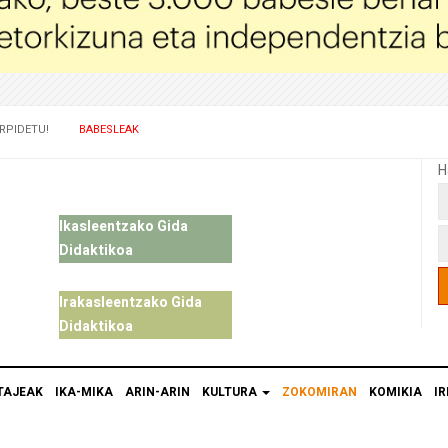
RPIDETU!
BABESLEAK
H
Ikasleentzako Gida
Didaktikoa
Irakasleentzako Gida
Didaktikoa
TAJEAK
IKA-MIKA
ARIN-ARIN
KULTURA
ZOKOMIRAN
KOMIKIA
IR