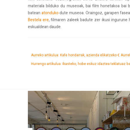
materiala bilduko du museoak, bai film honetakoa bai 
batean
atonduko
dute museoa. Oraingoz, garapen fasean
Bestela ere
, filmaren zaleek badute zer ikusi ingurune h
eskualdean daude.
Aurreko artikulua: Kafe hondarrak, azienda elikatzeko
Aurre
Hurrengo artikulua: Ikasteko, hobe eskuz idaztea teklatuaz b