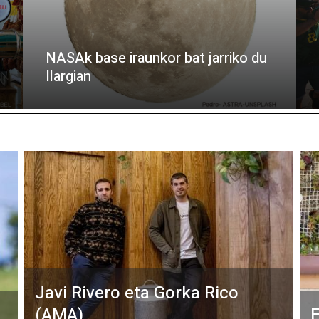
NASAk base iraunkor bat jarriko du
Ilargian
Javi Rivero eta Gorka Rico
(AMA)
E