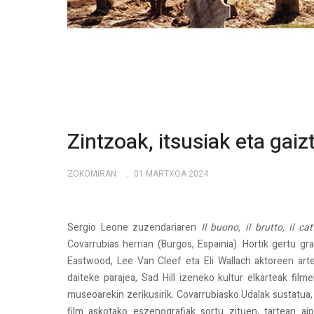
Zintzoak, itsusiak eta ga
ZOKOMIRAN
01 MARTXOA 2024
Sergio Leone zuzendariaren
Il buono, il brutto, il cat
Covarrubias herrian (Burgos, Espainia). Hortik gertu g
Eastwood, Lee Van Cleef eta Eli Wallach aktoreen ar
daiteke parajea, Sad Hill izeneko kultur elkarteak film
museoarekin zerikusirik. Covarrubiasko Udalak sustatua,
film askotako eszenografiak sortu zituen, tartean aipa