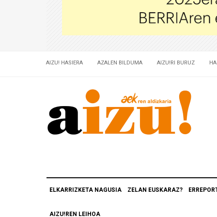
AIZU! HASIERA
AZALEN BILDUMA
AIZU!RI BURUZ
HA
ELKARRIZKETA NAGUSIA
ZELAN EUSKARAZ?
ERREPOR
AIZU!REN LEIHOA