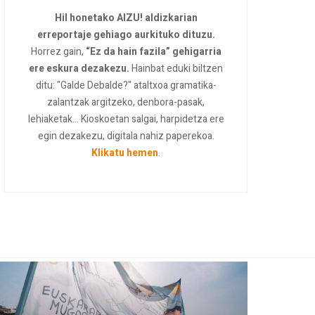
Hil honetako AIZU! aldizkarian
erreportaje gehiago aurkituko dituzu.
Horrez gain,
“Ez da hain fazila” gehigarria
ere eskura dezakezu.
Hainbat eduki biltzen
ditu: "Galde Debalde?" ataltxoa gramatika-
zalantzak argitzeko, denbora-pasak,
lehiaketak... Kioskoetan salgai, harpidetza ere
egin dezakezu, digitala nahiz paperekoa.
Klikatu hemen
.