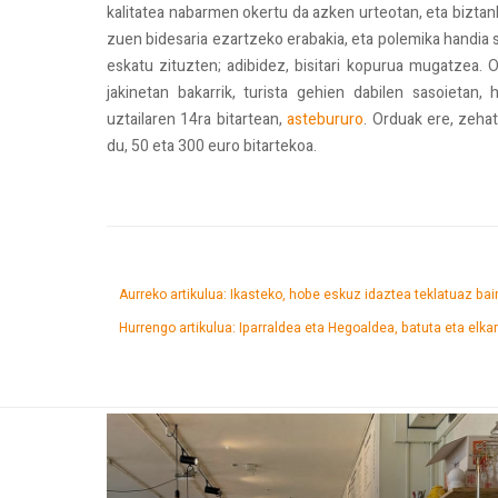
kalitatea nabarmen okertu da azken urteotan, eta biztanl
zuen bidesaria ezartzeko erabakia, eta polemika handia s
eskatu zituzten; adibidez, bisitari kopurua mugatzea. O
jakinetan bakarrik, turista gehien dabilen sasoietan,
uztailaren 14ra bitartean,
astebururo
. Orduak ere, zeha
du, 50 eta 300 euro bitartekoa.
Aurreko artikulua: Ikasteko, hobe eskuz idaztea teklatuaz ba
Hurrengo artikulua: Iparraldea eta Hegoaldea, batuta eta elk