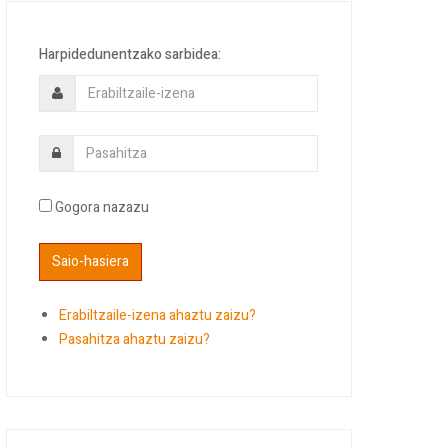
Harpidedunentzako sarbidea:
Gogora nazazu
Erabiltzaile-izena ahaztu zaizu?
Pasahitza ahaztu zaizu?