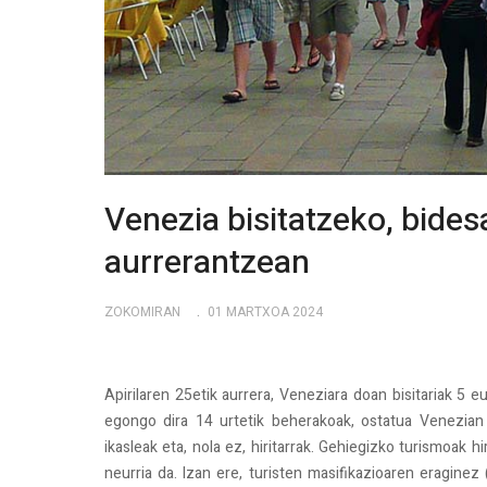
Venezia bisitatzeko, bide
aurrerantzean
ZOKOMIRAN
01 MARTXOA 2024
Apirilaren 25etik aurrera, Veneziara doan bisitariak 5 
egongo dira 14 urtetik beherakoak, ostatua Venezian b
ikasleak eta, nola ez, hiritarrak. Gehiegizko turismoak 
neurria da. Izan ere, turisten masifikazioaren eraginez (