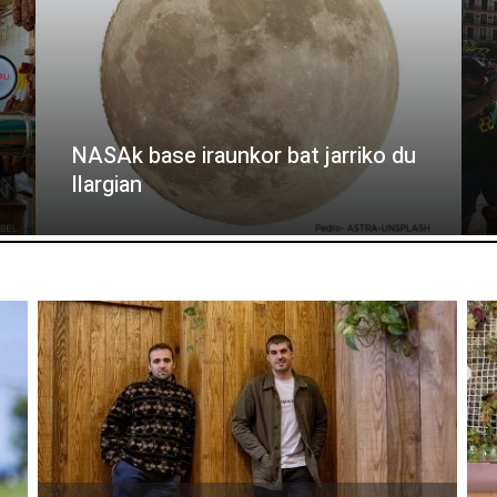
NASAk base iraunkor bat jarriko du
Ilargian