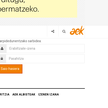
arpidedunentzako sarbidea:
RITZIA
AEK ALBISTEAK
IZENEN IZANA