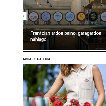
Frantzian ardoa baino, garagardoa
nahiago
ARGAZKI GALERIA