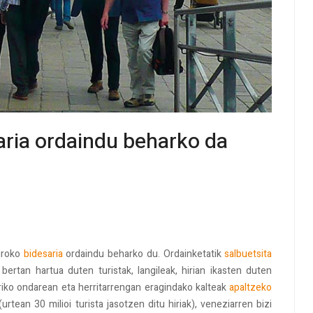
saria ordaindu beharko da
euroko
bidesaria
ordaindu beharko du. Ordainketatik
salbuetsita
ertan hartua duten turistak, langileak, hirian ikasten duten
hiriko ondarean eta herritarrengan eragindako kalteak
apaltzeko
urtean 30 milioi turista jasotzen ditu hiriak), veneziarren bizi