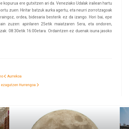
e kopurua ere gutxitzen ari da. Veneziako Udalak irailean hartu
ortu zuen. Hiritar batzuk aurka agertu, eta neurri zorrotzagoak
raingoz, ordea, bidesaria besterik ez da izango. Hori bai, epe
 hain zuzen: apirilaren 25etik maiatzaren 5era, eta ondoren,
tzak: 08:30etik 16:00etara. Ordaintzen ez duenak isuna jasoko
ino
Aurrekoa
ar ezagutzen
Hurrengoa