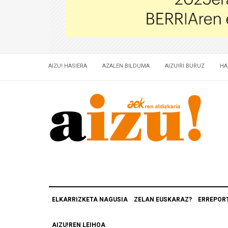
AIZU! HASIERA
AZALEN BILDUMA
AIZU!RI BURUZ
HA
ELKARRIZKETA NAGUSIA
ZELAN EUSKARAZ?
ERREPOR
AIZU!REN LEIHOA