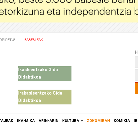
RPIDETU!
BABESLEAK
H
Ikasleentzako Gida
Didaktikoa
Irakasleentzako Gida
Didaktikoa
TAJEAK
IKA-MIKA
ARIN-ARIN
KULTURA
ZOKOMIRAN
KOMIKIA
IR