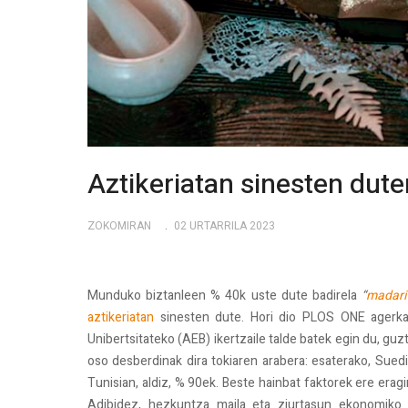
Aztikeriatan sinesten dut
ZOKOMIRAN
02 URTARRILA 2023
Munduko biztanleen % 40k uste dute badirela
“
madari
aztikeriatan
sinesten dute. Hori dio PLOS ONE agerkar
Unibertsitateko (AEB) ikertzaile talde batek egin du, gu
oso desberdinak dira tokiaren arabera: esaterako, Sued
Tunisian, aldiz, % 90ek. Beste hainbat faktorek ere erag
Adibidez, hezkuntza maila eta ziurtasun ekonomiko 