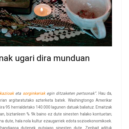
enak ugari dira munduan
kazioak
eta
sorginkeriak
egin ditzaketen pertsonak”.
Hau da,
ian argitaratutako azterketa batek. Washingtongo Amerikar
ztira 95 herrialdetako 140.000 lagunen datuak baliatuz. Emaitzak
ian, biztanleen % 9k baino ez dute sinesten halako kontuetan;
ina dute, hala nola kultur ezaugarriek edota sozioekonomikoek.
handiagoa dutenek gutxiago sinesten dute. Zenbait adituk