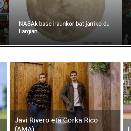
NASAk base iraunkor bat jarriko du
Ilargian
Javi Rivero eta Gorka Rico
(AMA)
E