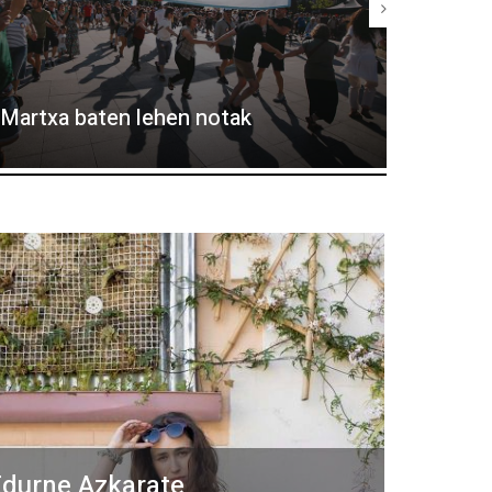
Eguzki-
Martxa baten lehen notak
Elhuyar
durne Azkarate