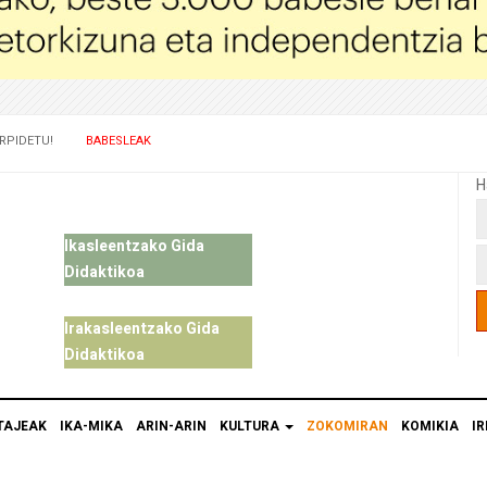
RPIDETU!
BABESLEAK
H
Ikasleentzako Gida
Didaktikoa
Irakasleentzako Gida
Didaktikoa
TAJEAK
IKA-MIKA
ARIN-ARIN
KULTURA
ZOKOMIRAN
KOMIKIA
IR