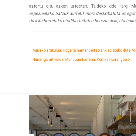
aztertu ditu azken urteetan. Taldeko kide Ilargi 
espezieetako batzuk aurretik inoiz deskribatuta ez egot
du leku horretako biodibertsitatea berezia dela, eta bal
Aurreko artikulua: Hogeita hamar bertsolarik abiatuko dute A
Hurrengo artikulua: Munduan barrena, Korrika
Hurrengoa