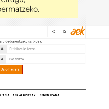
arpidedunentzako sarbidea:
RITZIA
AEK ALBISTEAK
IZENEN IZANA