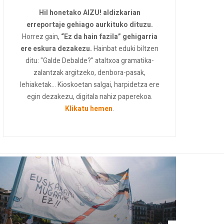
Hil honetako AIZU! aldizkarian
erreportaje gehiago aurkituko dituzu.
Horrez gain,
“Ez da hain fazila” gehigarria
ere eskura dezakezu.
Hainbat eduki biltzen
ditu: "Galde Debalde?" ataltxoa gramatika-
zalantzak argitzeko, denbora-pasak,
lehiaketak... Kioskoetan salgai, harpidetza ere
egin dezakezu, digitala nahiz paperekoa.
Klikatu hemen
.