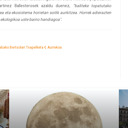
Martinez Ballesterosek azaldu duenez,
“baliteke topatutako
ea eta ekosistema horietan soilik aurkitzea. Horrek adierazten
io ekologikoa uste baino handiagoa".
rabako Bertsolari Txapelketa
Aurrekoa