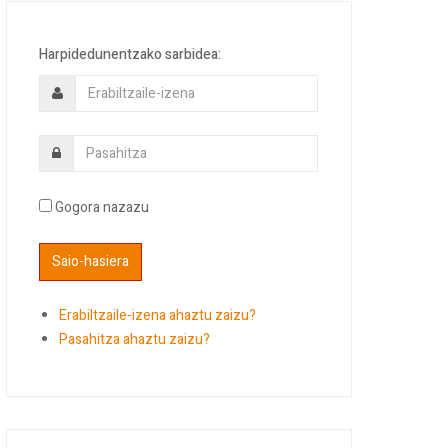
Harpidedunentzako sarbidea:
Gogora nazazu
Erabiltzaile-izena ahaztu zaizu?
Pasahitza ahaztu zaizu?