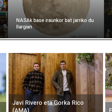
NASAk base iraunkor bat jarriko du
Ilargian
Javi Rivero eta Gorka Rico
(AMA)
E