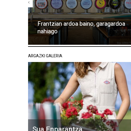
Frantzian ardoa baino, garagardoa
nahiago
ARGAZKI GALERIA
Sua Enparantza