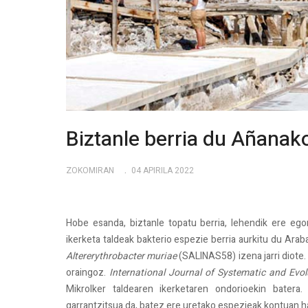
Biztanle berria du Añanak
ZOKOMIRAN
04 APIRILA 2022
Hobe esanda, biztanle topatu berria, lehendik ere ego
ikerketa taldeak bakterio espezie berria aurkitu du Ara
Altererythrobacter muriae
(SALINAS58) izena jarri diote
oraingoz.
International Journal of Systematic and Evo
Mikrolker taldearen ikerketaren ondorioekin bater
garrantzitsua da, batez ere uretako espezieak kontuan ha