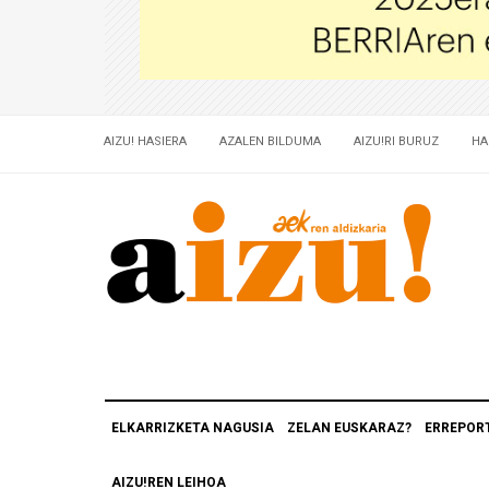
AIZU! HASIERA
AZALEN BILDUMA
AIZU!RI BURUZ
HA
ELKARRIZKETA NAGUSIA
ZELAN EUSKARAZ?
ERREPOR
AIZU!REN LEIHOA