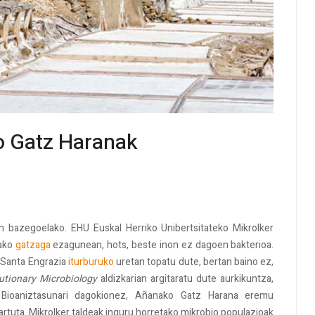
o Gatz Haranak
n bazegoelako. EHU Euskal Herriko Unibertsitateko Mikrolker
bako
gatzaga
ezagunean, hots, beste inon ez dagoen bakterioa.
. Santa Engrazia
iturburuko
uretan topatu dute, bertan baino ez,
lutionary Microbiology
aldizkarian argitaratu dute aurkikuntza,
a. Bioaniztasunari dagokionez, Añanako Gatz Harana eremu
rtuta. Mikrolker taldeak inguru horretako mikrobio populazioak