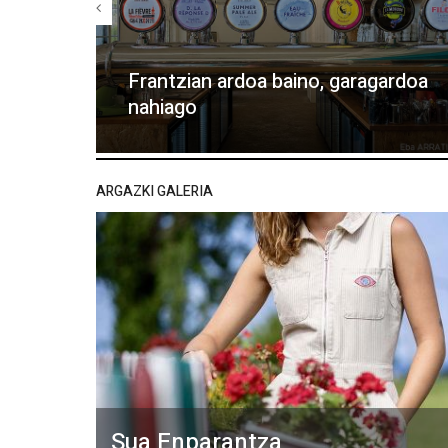
Frantzian ardoa baino, garagardoa
nahiago
ARGAZKI GALERIA
Sua Enparantza