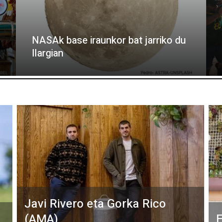
NASAk base iraunkor bat jarriko du
Ilargian
Javi Rivero eta Gorka Rico
(AMA)
E