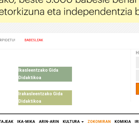
RPIDETU!
BABESLEAK
H
Ikasleentzako Gida
Didaktikoa
Irakasleentzako Gida
Didaktikoa
TAJEAK
IKA-MIKA
ARIN-ARIN
KULTURA
ZOKOMIRAN
KOMIKIA
IR