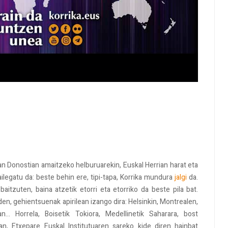
n Donostian amaitzeko helburuarekin, Euskal Herrian harat eta
ailegatu da: beste behin ere, tipi-tapa, Korrika mundura
jalgi
da.
itzuten, baina atzetik etorri eta etorriko da beste pila bat.
n, gehientsuenak apirilean izango dira: Helsinkin, Montrealen,
n... Horrela, Boisetik Tokiora, Medellinetik Saharara, bost
an, Etxepare Euskal Institutuaren sareko kide diren hainbat