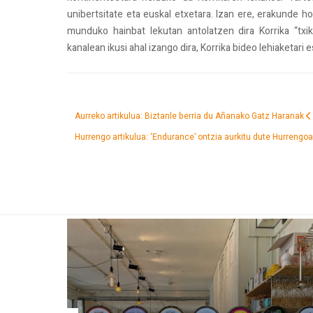
unibertsitate eta euskal etxetara. Izan ere, erakunde h
munduko hainbat lekutan antolatzen dira Korrika “txi
kanalean ikusi ahal izango dira, Korrika bideo lehiaketari e
Aurreko artikulua: Biztanle berria du Añanako Gatz Haranak
Hurrengo artikulua: ‘Endurance’ ontzia aurkitu dute
Hurrengoa