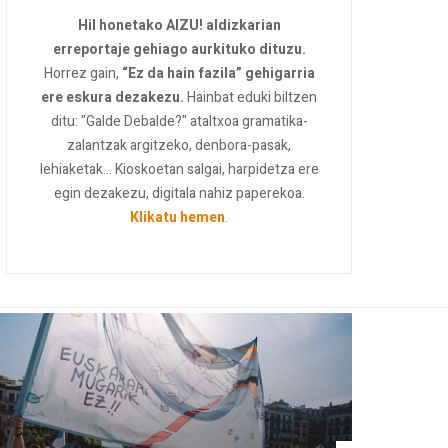
Hil honetako AIZU! aldizkarian
erreportaje gehiago aurkituko dituzu.
Horrez gain,
“Ez da hain fazila” gehigarria
ere eskura dezakezu.
Hainbat eduki biltzen
ditu: "Galde Debalde?" ataltxoa gramatika-
zalantzak argitzeko, denbora-pasak,
lehiaketak... Kioskoetan salgai, harpidetza ere
egin dezakezu, digitala nahiz paperekoa.
Klikatu hemen
.