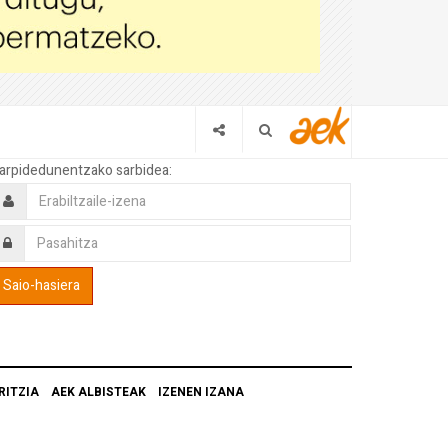
arpidedunentzako sarbidea:
RITZIA
AEK ALBISTEAK
IZENEN IZANA