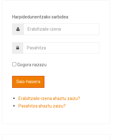
Harpidedunentzako sarbidea:
Gogora nazazu
Erabiltzaile-izena ahaztu zaizu?
Pasahitza ahaztu zaizu?