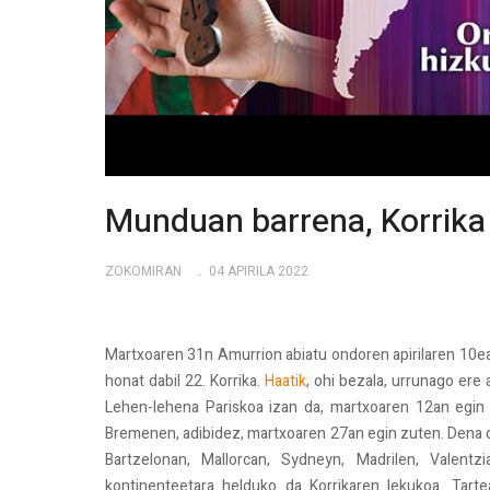
Munduan barrena, Korrika
ZOKOMIRAN
04 APIRILA 2022
Martxoaren 31n Amurrion abiatu ondoren apirilaren 10ea
honat dabil 22. Korrika.
Haatik
, ohi bezala, urrunago ere 
Lehen-lehena Pariskoa izan da, martxoaren 12an egin ba
Bremenen, adibidez, martxoaren 27an egin zuten. Dena de
Bartzelonan, Mallorcan, Sydneyn, Madrilen, Valentzia
kontinenteetara helduko da Korrikaren lekukoa. Tarte