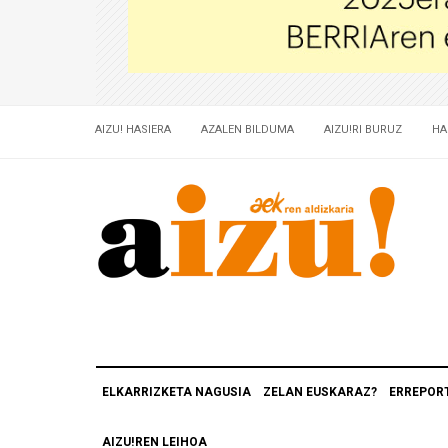
AIZU! HASIERA
AZALEN BILDUMA
AIZU!RI BURUZ
HA
ELKARRIZKETA NAGUSIA
ZELAN EUSKARAZ?
ERREPOR
AIZU!REN LEIHOA