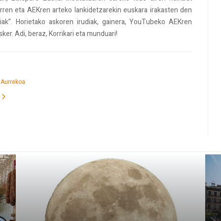
orren eta AEKren arteko lankidetzarekin euskara irakasten den
kiak”. Horietako askoren irudiak, gainera, YouTubeko AEKren
sker. Adi, beraz, Korrikari eta munduari!
Aurrekoa