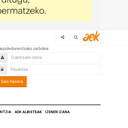
arpidedunentzako sarbidea:
RITZIA
AEK ALBISTEAK
IZENEN IZANA