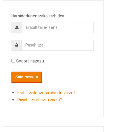
Harpidedunentzako sarbidea:
Gogora nazazu
Erabiltzaile-izena ahaztu zaizu?
Pasahitza ahaztu zaizu?