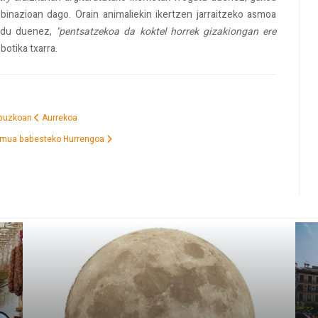
binazioan dago. Orain animaliekin ikertzen jarraitzeko asmoa
ldu duenez,
"pentsatzekoa da koktel horrek gizakiongan ere
botika txarra.
Gipuzkoan
Aurrekoa
eremua babesteko
Hurrengoa