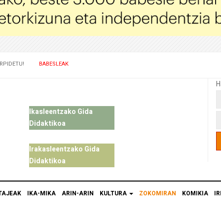
RPIDETU!
BABESLEAK
H
Ikasleentzako Gida
Didaktikoa
Irakasleentzako Gida
Didaktikoa
TAJEAK
IKA-MIKA
ARIN-ARIN
KULTURA
ZOKOMIRAN
KOMIKIA
IR