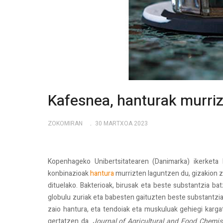
Kafesnea, hanturak murriz
ZOKOMIRAN
30 MARTXOA 2023
Kopenhageko Unibertsitatearen (Danimarka) ikerketa 
konbinazioak
hantura
murrizten laguntzen du, gizakion z
dituelako. Bakterioak, birusak eta beste substantzia b
globulu zuriak eta babesten gaituzten beste substantzia
zaio hantura, eta tendoiak eta muskuluak gehiegi karg
gertatzen da.
Journal of Agricultural and Food Chemis