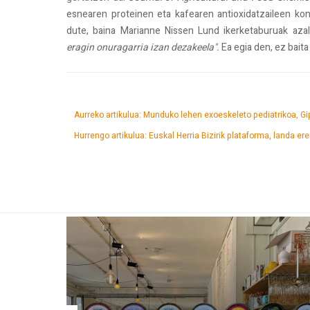
esnearen proteinen eta kafearen antioxidatzaileen kon
dute, baina Marianne Nissen Lund ikerketaburuak aza
eragin onuragarria izan dezakeela".
Ea egia den, ez baita 
Aurreko artikulua: Munduko lehen exoeskeleto pediatrikoa, 
Hurrengo artikulua: Euskal Herria Bizirik plataforma, landa 