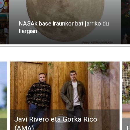
NASAk base iraunkor bat jarriko du
Ilargian
Javi Rivero eta Gorka Rico
(AMA)
E