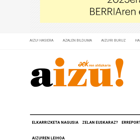
AIZU! HASIERA
AZALEN BILDUMA
AIZU!RI BURUZ
HA
ELKARRIZKETA NAGUSIA
ZELAN EUSKARAZ?
ERREPOR
AIZU!REN LEIHOA