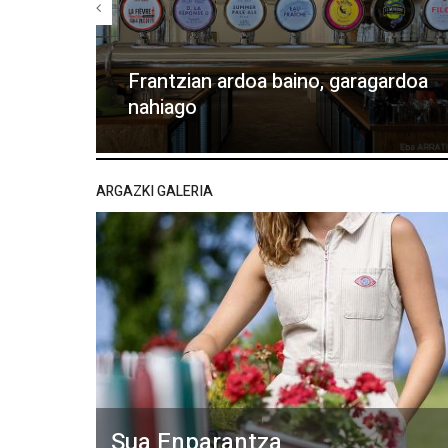
Frantzian ardoa baino, garagardoa
nahiago
ARGAZKI GALERIA
Sua Enparantza