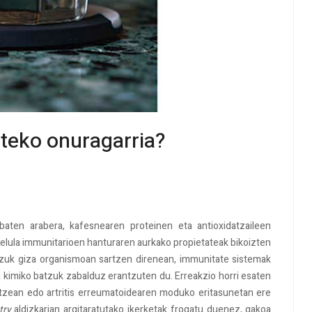
teko onuragarria?
baten arabera, kafesnearen proteinen eta antioxidatzaileen
elula immunitarioen hanturaren aurkako propietateak bikoizten
atzuk giza organismoan sartzen direnean, immunitate sistemak
 kimiko batzuk zabalduz erantzuten du. Erreakzio horri esaten
atzean edo artritis erreumatoidearen moduko eritasunetan ere
try
aldizkarian argitaratutako ikerketak frogatu duenez, gakoa