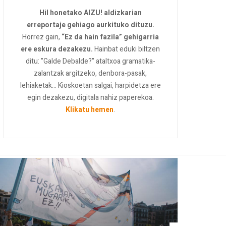
Hil honetako AIZU! aldizkarian
erreportaje gehiago aurkituko dituzu.
Horrez gain,
“Ez da hain fazila” gehigarria
ere eskura dezakezu.
Hainbat eduki biltzen
ditu: "Galde Debalde?" ataltxoa gramatika-
zalantzak argitzeko, denbora-pasak,
lehiaketak... Kioskoetan salgai, harpidetza ere
egin dezakezu, digitala nahiz paperekoa.
Klikatu hemen
.