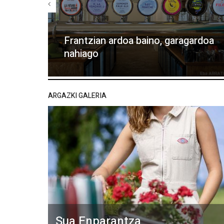
Frantzian ardoa baino, garagardoa
nahiago
ARGAZKI GALERIA
Sua Enparantza