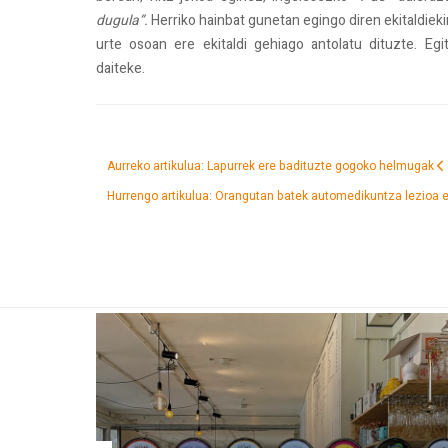
dugula”.
Herriko hainbat gunetan egingo diren ekitaldiek
urte osoan ere ekitaldi gehiago antolatu dituzte. Eg
daiteke.
Aurreko artikulua: Lapurrek ere badituzte gogoko helmugak
Hurrengo artikulua: Orangutan batek automedikuntza lezioa