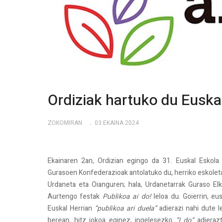
Ordiziak hartuko du Euskal
ZOKOMIRAN
03 EKAINA 2024
Ekainaren 2an, Ordizian egingo da 31. Euskal Eskola 
Gurasoen Konfederazioak antolatuko du, herriko eskoletak
Urdaneta eta Oianguren; hala, Urdanetarrak Guraso Elka
Aurtengo festak
Publikoa ai do!
leloa du. Goierrin, eu
Euskal Herrian
“publikoa ari duela”
adierazi nahi dute le
berean, hitz jokoa eginez, ingelesezko
“I do”
adierazt