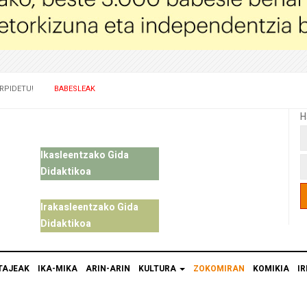
RPIDETU!
BABESLEAK
H
Ikasleentzako Gida
Didaktikoa
Irakasleentzako Gida
Didaktikoa
TAJEAK
IKA-MIKA
ARIN-ARIN
KULTURA
ZOKOMIRAN
KOMIKIA
IR