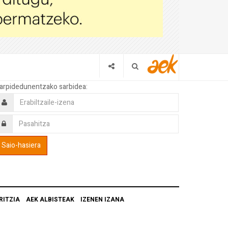
arpidedunentzako sarbidea:
RITZIA
AEK ALBISTEAK
IZENEN IZANA