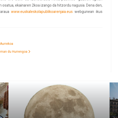
in osatua, ekainaren 2koa izango da hitzordu nagusia. Dena den,
itaraua
www.euskaleskolapublikoarenjaia.eus
webgunean ikus
Aurrekoa
 eman du
Hurrengoa