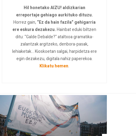
Hil honetako AIZU! aldizkarian
erreportaje gehiago aurkituko dituzu.
Horrez gain,
“Ez da hain fazila” gehigarria
ere eskura dezakezu.
Hainbat eduki biltzen
ditu: "Galde Debalde?" ataltxoa gramatika-
zalantzak argitzeko, denbora-pasak,
lehiaketak... Kioskoetan salgai, harpidetza ere
egin dezakezu, digitala nahiz paperekoa.
Klikatu hemen
.