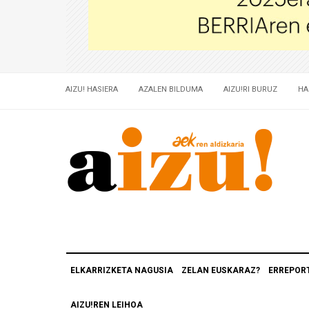
AIZU! HASIERA
AZALEN BILDUMA
AIZU!RI BURUZ
HA
ELKARRIZKETA NAGUSIA
ZELAN EUSKARAZ?
ERREPOR
AIZU!REN LEIHOA