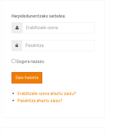
Harpidedunentzako sarbidea:
Gogora nazazu
Erabiltzaile-izena ahaztu zaizu?
Pasahitza ahaztu zaizu?