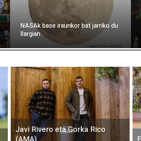
NASAk base iraunkor bat jarriko du
Ilargian
Javi Rivero eta Gorka Rico
(AMA)
E