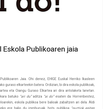
 Eskola Publikoaren jaia
Publikoaren Jaia. Ohi denez, EHIGE Euskal Herriko Ikasleen
o guraso elkarteekin batera. Ordizian, bi dira eskola publikoak,
rtea eta Oiangu Guraso Elkartea ari dira antolaketa lanetan.
skara batuko
“ari du”
aditza
“ai do”
esaten da. Horrenbestez,
loarekin, eskola publikoa bere balioak zabaltzen ari dela. Aldi
eko ere balio du izenburuak, hots, publikoa
“guztiok egiten