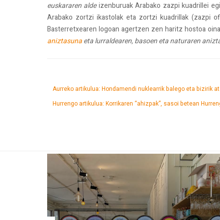
euskararen alde
izenburuak Arabako zazpi kuadrillei egi
Arabako zortzi ikastolak eta zortzi kuadrillak (zazpi of
Basterretxearen logoan agertzen zen haritz hostoa oinar
aniztasuna
eta lurraldearen, basoen eta naturaren anizt
Aurreko artikulua: Hondamendi nuklearrik balego eta bizirik 
Hurrengo artikulua: Korrikaren “ahizpak”, sasoi betean
Hurren