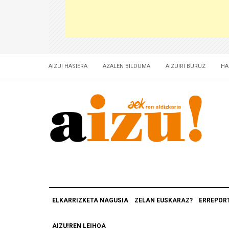
AIZU! HASIERA
AZALEN BILDUMA
AIZU!RI BURUZ
HA
ELKARRIZKETA NAGUSIA
ZELAN EUSKARAZ?
ERREPOR
AIZU!REN LEIHOA