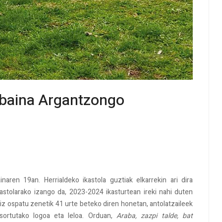
 baina Argantzongo
aren 19an. Herrialdeko ikastola guztiak elkarrekin ari dira
astolarako izango da, 2023-2024 ikasturtean ireki nahi duten
iz ospatu zenetik 41 urte beteko diren honetan, antolatzaileek
sortutako logoa eta leloa. Orduan,
Araba, zazpi talde, bat