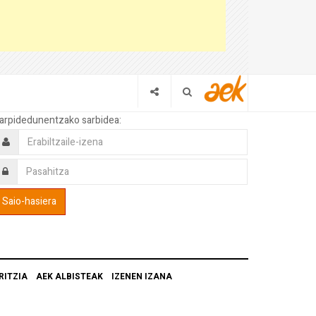
arpidedunentzako sarbidea:
RITZIA
AEK ALBISTEAK
IZENEN IZANA