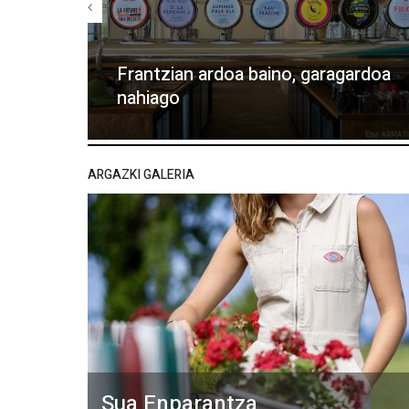
Frantzian ardoa baino, garagardoa
nahiago
ARGAZKI GALERIA
Sua Enparantza