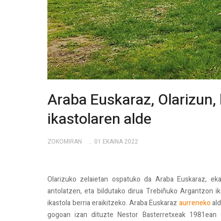
Araba Euskaraz, Olarizun,
ikastolaren alde
ZOKOMIRAN
01 EKAINA 2022
Olarizuko zelaietan ospatuko da Araba Euskaraz, ekain
antolatzen, eta bildutako dirua Trebiñuko Argantzon ik
ikastola berria eraikitzeko. Araba Euskaraz
aurreneko
ald
gogoan izan dituzte Nestor Basterretxeak 1981ean 