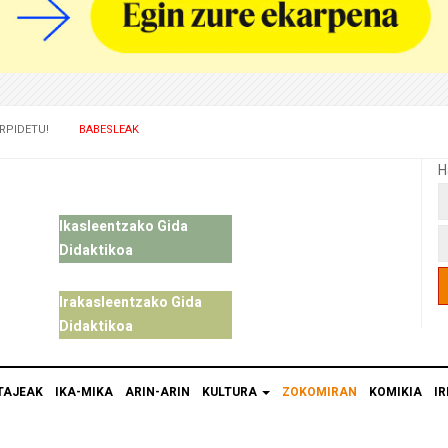
RPIDETU!
BABESLEAK
H
Ikasleentzako Gida
Didaktikoa
Irakasleentzako Gida
Didaktikoa
TAJEAK
IKA-MIKA
ARIN-ARIN
KULTURA
ZOKOMIRAN
KOMIKIA
IR