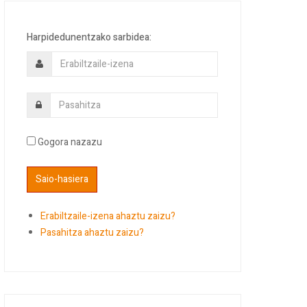
Harpidedunentzako sarbidea:
Gogora nazazu
Erabiltzaile-izena ahaztu zaizu?
Pasahitza ahaztu zaizu?