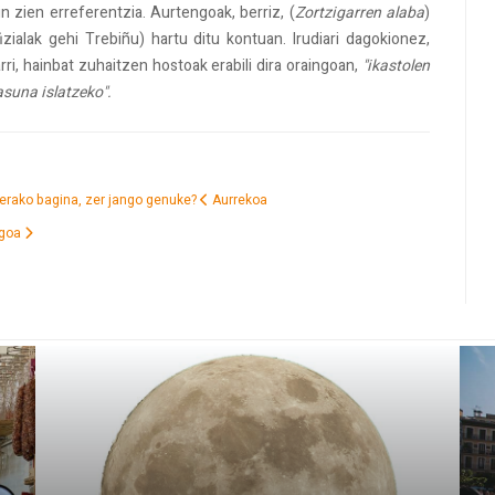
n zien erreferentzia. Aurtengoak, berriz, (
Zortzigarren alaba
)
izialak gehi Trebiñu) hartu ditu kontuan. Irudiari dagokionez,
ri, hainbat zuhaitzen hostoak erabili dira oraingoan,
"ikastolen
asuna islatzeko".
aterako bagina, zer jango genuke?
Aurrekoa
goa