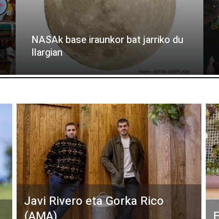
NASAk base iraunkor bat jarriko du
Ilargian
Javi Rivero eta Gorka Rico
(AMA)
E