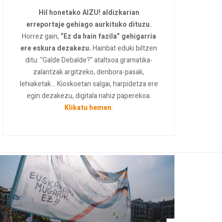
Hil honetako AIZU! aldizkarian
erreportaje gehiago aurkituko dituzu.
Horrez gain,
“Ez da hain fazila” gehigarria
ere eskura dezakezu.
Hainbat eduki biltzen
ditu: "Galde Debalde?" ataltxoa gramatika-
zalantzak argitzeko, denbora-pasak,
lehiaketak... Kioskoetan salgai, harpidetza ere
egin dezakezu, digitala nahiz paperekoa.
Klikatu hemen
.