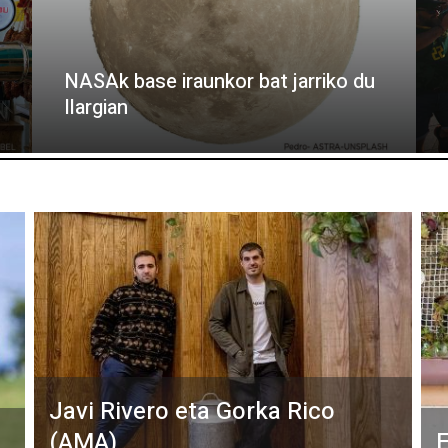
NASAk base iraunkor bat jarriko du
Ilargian
Javi Rivero eta Gorka Rico
(AMA)
E