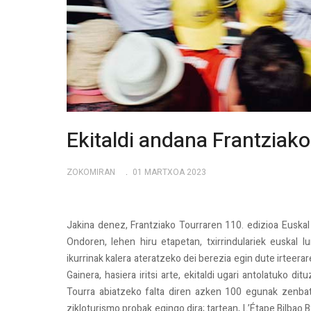
Ekitaldi andana Frantziako
ZOKOMIRAN
01 MARTXOA 2023
Jakina denez, Frantziako Tourraren 110. edizioa Euskal H
Ondoren, lehen hiru etapetan, txirrindulariek euskal l
ikurrinak kalera ateratzeko dei berezia egin dute irteera
Gainera, hasiera iritsi arte, ekitaldi ugari antolatuko 
Tourra abiatzeko falta diren azken 100 egunak zenbatze
zikloturismo probak egingo dira; tartean, L’Étape Bilbao