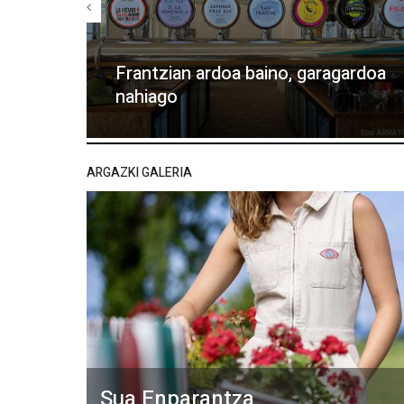
Frantzian ardoa baino, garagardoa
nahiago
ARGAZKI GALERIA
Sua Enparantza