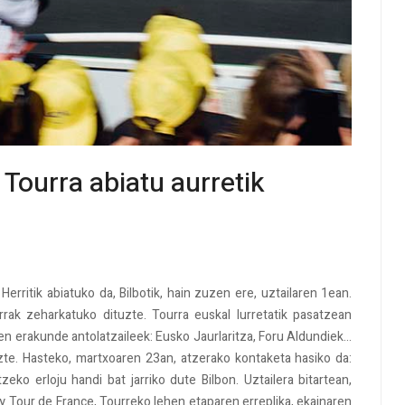
 Tourra abiatu aurretik
erritik abiatuko da, Bilbotik, hain zuzen ere, uztailaren 1ean.
urrak zeharkatuko dituzte. Tourra euskal lurretatik pasatzean
ren erakunde antolatzaileek: Eusko Jaurlaritza, Foru Aldundiek...
dituzte. Hasteko, martxoaren 23an, atzerako kontaketa hasiko da:
ko erloju handi bat jarriko dute Bilbon. Uztailera bitartean,
 By Tour de France, Tourreko lehen etaparen erreplika, ekainaren