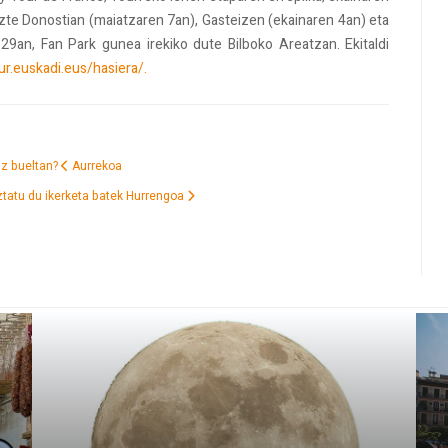
tuzte Donostian (maiatzaren 7an), Gasteizen (ekainaren 4an) eta
 29an, Fan Park gunea irekiko dute Bilboko Areatzan. Ekitaldi
our.euskadi.eus/hasiera/.
iz bueltan?
Aurrekoa
ztatu du ikerketa batek
Hurrengoa