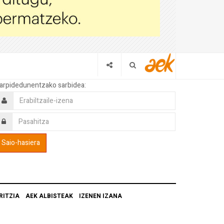
arpidedunentzako sarbidea:
RITZIA
AEK ALBISTEAK
IZENEN IZANA