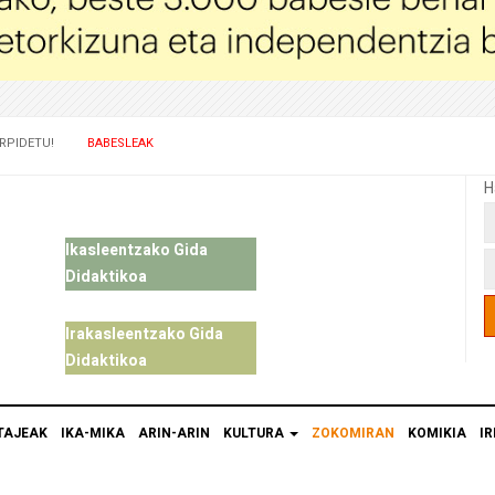
RPIDETU!
BABESLEAK
H
Ikasleentzako Gida
Didaktikoa
Irakasleentzako Gida
Didaktikoa
TAJEAK
IKA-MIKA
ARIN-ARIN
KULTURA
ZOKOMIRAN
KOMIKIA
IR