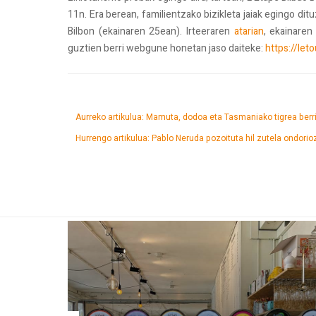
11n. Era berean, familientzako bizikleta jaiak egingo di
Bilbon (ekainaren 25ean). Irteeraren
atarian
, ekainaren
guztien berri webgune honetan jaso daiteke:
https://let
Aurreko artikulua: Mamuta, dodoa eta Tasmaniako tigrea berr
Hurrengo artikulua: Pablo Neruda pozoituta hil zutela ondorio