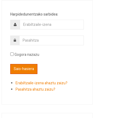
Harpidedunentzako sarbidea:
Gogora nazazu
Erabiltzaile-izena ahaztu zaizu?
Pasahitza ahaztu zaizu?