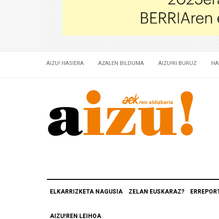
AIZU! HASIERA
AZALEN BILDUMA
AIZU!RI BURUZ
HA
ELKARRIZKETA NAGUSIA
ZELAN EUSKARAZ?
ERREPOR
AIZU!REN LEIHOA