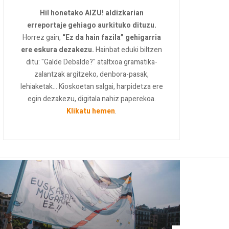
Hil honetako AIZU! aldizkarian
erreportaje gehiago aurkituko dituzu.
Horrez gain,
“Ez da hain fazila” gehigarria
ere eskura dezakezu.
Hainbat eduki biltzen
ditu: "Galde Debalde?" ataltxoa gramatika-
zalantzak argitzeko, denbora-pasak,
lehiaketak... Kioskoetan salgai, harpidetza ere
egin dezakezu, digitala nahiz paperekoa.
Klikatu hemen
.