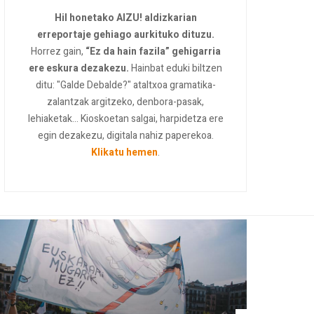
Hil honetako AIZU! aldizkarian
erreportaje gehiago aurkituko dituzu.
Horrez gain,
“Ez da hain fazila” gehigarria
ere eskura dezakezu.
Hainbat eduki biltzen
ditu: "Galde Debalde?" ataltxoa gramatika-
zalantzak argitzeko, denbora-pasak,
lehiaketak... Kioskoetan salgai, harpidetza ere
egin dezakezu, digitala nahiz paperekoa.
Klikatu hemen
.