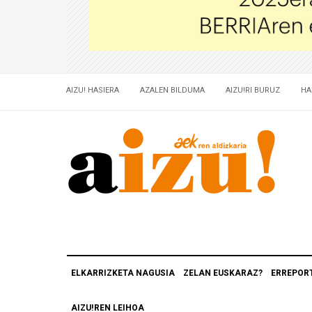
AIZU! HASIERA
AZALEN BILDUMA
AIZU!RI BURUZ
HA
ELKARRIZKETA NAGUSIA
ZELAN EUSKARAZ?
ERREPOR
AIZU!REN LEIHOA