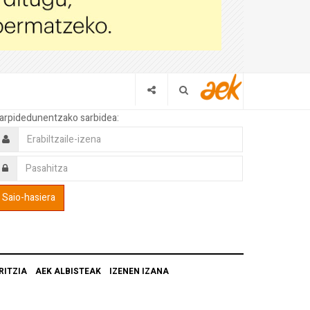
arpidedunentzako sarbidea:
RITZIA
AEK ALBISTEAK
IZENEN IZANA