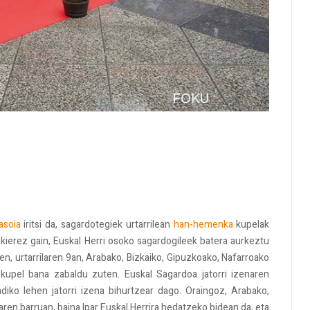
asoia
iritsi da, sagardotegiek urtarrilean
han-hemenka
kupelak
ekierez gain, Euskal Herri osoko sagardogileek batera aurkeztu
ren, urtarrilaren 9an, Arabako, Bizkaiko, Gipuzkoako, Nafarroako
o kupel bana zabaldu zuten. Euskal Sagardoa jatorri izenaren
ndiko lehen jatorri izena bihurtzear dago. Oraingoz, Arabako,
aren barruan, baina Ipar Euskal Herrira hedatzeko bidean da, eta