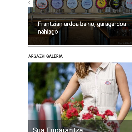
Frantzian ardoa baino, garagardoa
nahiago
ARGAZKI GALERIA
Sua Enparantza