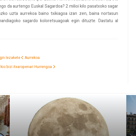
go da aurtengo Euskal Sagardoa? 2 milioi kilo pasatxoko sagar
 Iazko uzta aurrekoa baino txikiagoa izan zen, baina nortasun
andiagoko sagardo koloretsuagoak egin dituzte. Dastatu al
agin lezakete
Aurrekoa
kio bizi itxaropenari
Hurrengoa