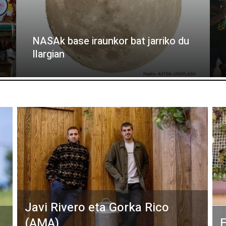
NASAk base iraunkor bat jarriko du
Ilargian
Javi Rivero eta Gorka Rico
(AMA)
E