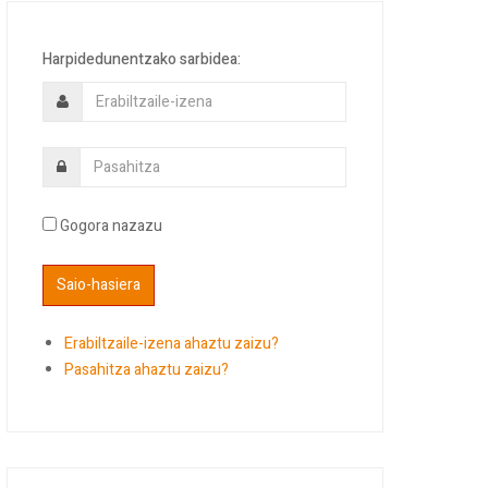
Harpidedunentzako sarbidea:
Gogora nazazu
Erabiltzaile-izena ahaztu zaizu?
Pasahitza ahaztu zaizu?