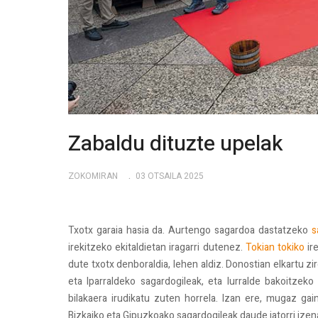
Zabaldu dituzte upelak
ZOKOMIRAN
03 OTSAILA 2025
Txotx garaia hasia da. Aurtengo sagardoa dastatzeko
s
irekitzeko ekitaldietan iragarri dutenez.
Tokian tokiko
ir
dute txotx denboraldia, lehen aldiz. Donostian elkartu zi
eta Iparraldeko sagardogileak, eta lurralde bakoitzek
bilakaera irudikatu zuten horrela. Izan ere, mugaz gai
Bizkaiko eta Gipuzkoako sagardogileak daude jatorri izen