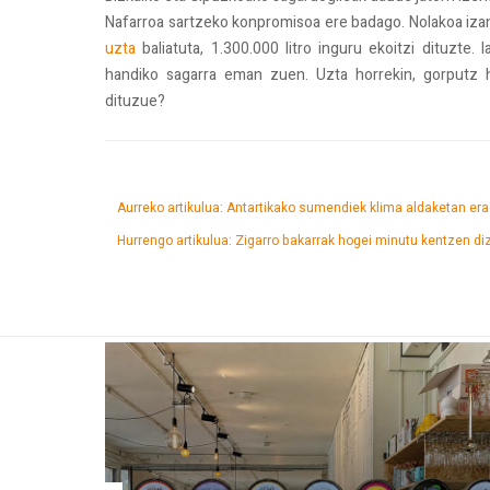
Nafarroa sartzeko konpromisoa ere badago. Nolakoa izan
uzta
baliatuta, 1.300.000 litro inguru ekoitzi dituzte.
handiko sagarra eman zuen. Uzta horrekin, gorputz h
dituzue?
Aurreko artikulua: Antartikako sumendiek klima aldaketan er
Hurrengo artikulua: Zigarro bakarrak hogei minutu kentzen diz